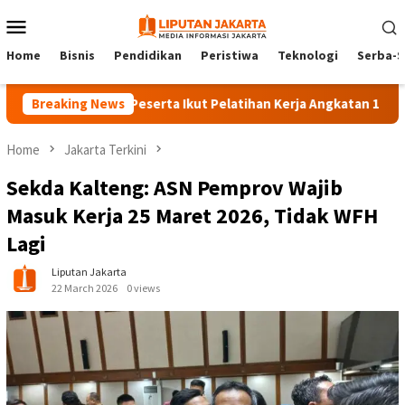
Skip
Mobile
to
Menu
content
Home
Bisnis
Pendidikan
Peristiwa
Teknologi
Serba-S
Breaking News
140 Peserta Ikut Pelatihan Kerja Angkatan 1 di PPKD Ja
Home
Jakarta Terkini
Sekda Kalteng: ASN Pemprov Wajib
Masuk Kerja 25 Maret 2026, Tidak WFH
Lagi
Liputan Jakarta
22 March 2026
0 views