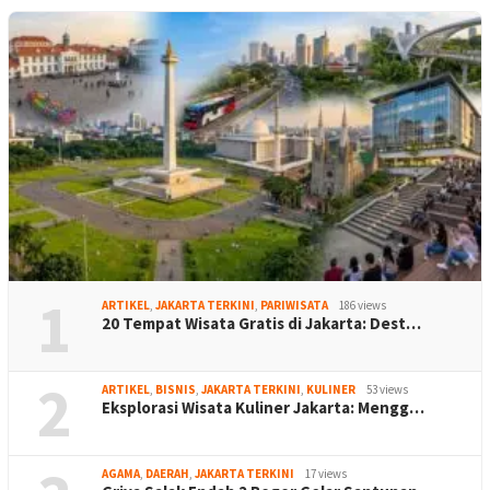
1
ARTIKEL
,
JAKARTA TERKINI
,
PARIWISATA
186 views
20 Tempat Wisata Gratis di Jakarta: Dest…
2
ARTIKEL
,
BISNIS
,
JAKARTA TERKINI
,
KULINER
53 views
Eksplorasi Wisata Kuliner Jakarta: Mengg…
AGAMA
,
DAERAH
,
JAKARTA TERKINI
17 views