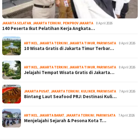
JAKARTA SELATAN
,
JAKARTA TERKINI
,
PEMPROV JAKARTA
8 April 2026
140 Peserta Ikut Pelatihan Kerja Angkata…
ARTIKEL
,
JAKARTA TERKINI
,
JAKARTA TIMUR
,
PARIWISATA
8 April 2026
10 Wisata Gratis di Jakarta Timur Terbar…
ARTIKEL
,
JAKARTA TERKINI
,
JAKARTA TIMUR
,
PARIWISATA
8 April 2026
Jelajahi Tempat Wisata Gratis di Jakarta…
JAKARTA PUSAT
,
JAKARTA TERKINI
,
KULINER
,
PARIWISATA
7 April 2026
Bintang Laut Seafood PRJ: Destinasi Kuli…
ARTIKEL
,
JAKARTA BARAT
,
JAKARTA TERKINI
,
PARIWISATA
7 April 2026
Menjelajahi Sejarah & Pesona Kota T…