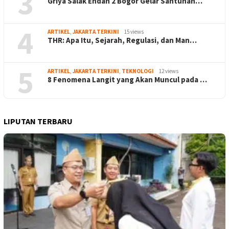
3
Griya Salak Endah 2 Bogor Gelar Santunan…
4
ARTIKEL
,
JAKARTA TERKINI
15 views
THR: Apa Itu, Sejarah, Regulasi, dan Man…
5
ARTIKEL
,
JAKARTA TERKINI
,
TEKNOLOGI
12 views
8 Fenomena Langit yang Akan Muncul pada …
LIPUTAN TERBARU