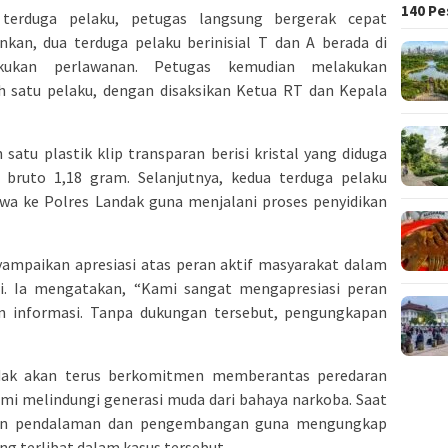
140 Pe
terduga pelaku, petugas langsung bergerak cepat
kan, dua terduga pelaku berinisial T dan A berada di
ukan perlawanan. Petugas kemudian melakukan
h satu pelaku, dengan disaksikan Ketua RT dan Kepala
 satu plastik klip transparan berisi kristal yang diduga
 bruto 1,18 gram. Selanjutnya, kedua terduga pelaku
awa ke Polres Landak guna menjalani proses penyidikan
yampaikan apresiasi atas peran aktif masyarakat dalam
. Ia mengatakan, “Kami sangat mengapresiasi peran
 informasi. Tanpa dukungan tersebut, pengungkapan
dak akan terus berkomitmen memberantas peredaran
emi melindungi generasi muda dari bahaya narkoba. Saat
ukan pendalaman dan pengembangan guna mengungkap
ng terlibat dalam kasus tersebut.