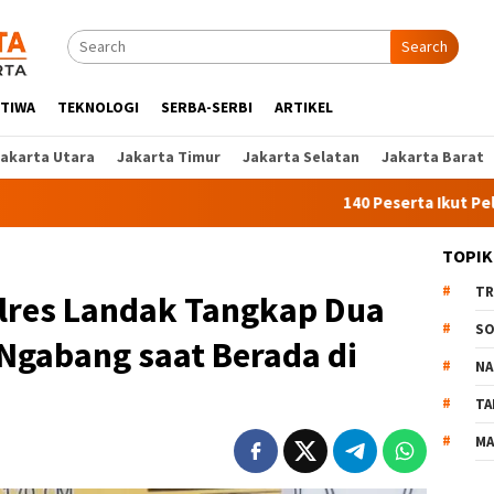
Search
STIWA
TEKNOLOGI
SERBA-SERBI
ARTIKEL
Jakarta Utara
Jakarta Timur
Jakarta Selatan
Jakarta Barat
140 Peserta Ikut Pelatihan Kerj
TOPIK
TR
lres Landak Tangkap Dua
SO
Ngabang saat Berada di
NA
TA
MA