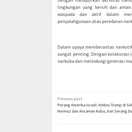
Dengan melaporkan aktivitas menc
lingkungan yang bersih dan aman.
waspada dan aktif dalam memb
penyalahgunaan atau peredaran nar
Dalam upaya memberantas narkotika
sangat penting. Dengan kolaborasi 
narkoba dan melindungi generasi m
Post
Previous post
Perang Amerika-Israel: Ambisi Trump di Se
navigation
Hormuz dan Ancaman Kuba, Iran Serang Du