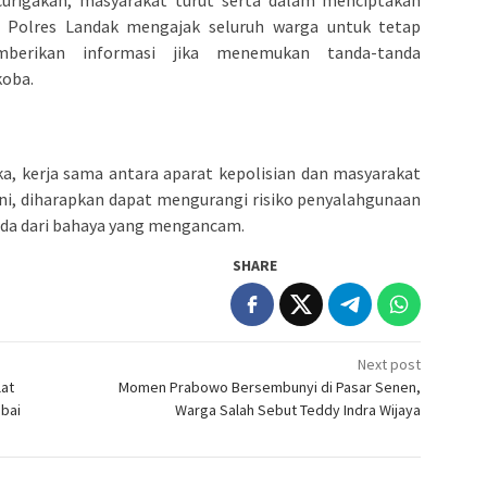
urigakan, masyarakat turut serta dalam menciptakan
 Polres Landak mengajak seluruh warga untuk tetap
erikan informasi jika menemukan tanda-tanda
koba.
, kerja sama antara aparat kepolisian dan masyarakat
ini, diharapkan dapat mengurangi risiko penyalahgunaan
uda dari bahaya yang mengancam.
SHARE
Next post
lat
Momen Prabowo Bersembunyi di Pasar Senen,
bai
Warga Salah Sebut Teddy Indra Wijaya