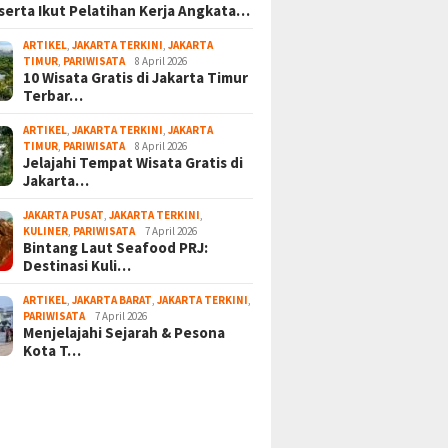
serta Ikut Pelatihan Kerja Angkata…
ARTIKEL
,
JAKARTA TERKINI
,
JAKARTA
TIMUR
,
PARIWISATA
8 April 2026
10 Wisata Gratis di Jakarta Timur
Terbar…
ARTIKEL
,
JAKARTA TERKINI
,
JAKARTA
TIMUR
,
PARIWISATA
8 April 2026
Jelajahi Tempat Wisata Gratis di
Jakarta…
JAKARTA PUSAT
,
JAKARTA TERKINI
,
KULINER
,
PARIWISATA
7 April 2026
Bintang Laut Seafood PRJ:
Destinasi Kuli…
ARTIKEL
,
JAKARTA BARAT
,
JAKARTA TERKINI
,
PARIWISATA
7 April 2026
Menjelajahi Sejarah & Pesona
Kota T…