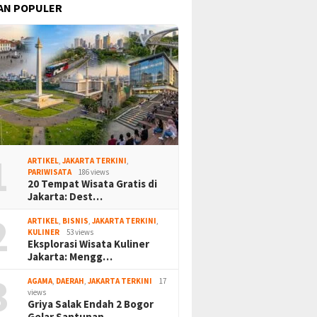
AN POPULER
1
ARTIKEL
,
JAKARTA TERKINI
,
PARIWISATA
186 views
20 Tempat Wisata Gratis di
Jakarta: Dest…
2
ARTIKEL
,
BISNIS
,
JAKARTA TERKINI
,
KULINER
53 views
Eksplorasi Wisata Kuliner
Jakarta: Mengg…
3
AGAMA
,
DAERAH
,
JAKARTA TERKINI
17
views
Griya Salak Endah 2 Bogor
Gelar Santunan…