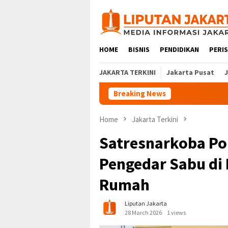
Skip
to
content
HOME
BISNIS
PENDIDIKAN
PERI
JAKARTA TERKINI
Jakarta Pusat
Breaking News
Home
Jakarta Terkini
Satresnarkoba Po
Pengedar Sabu di 
Rumah
Liputan Jakarta
28 March 2026
1 views