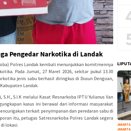
ga Pengedar Narkotika di Landak
LIPUT
koba) Polres Landak kembali menunjukkan komitmennya
tika. Pada Jumat, 27 Maret 2026, sekitar pukul 13.30
kotika jenis sabu berhasil diringkus di Dusun Dengoan,
 Kabupaten Landak.
, S.H., S.I.K melalui Kasat Resnarkoba IPTU Yulianus Van
ngkapan kasus ini berawal dari informasi masyarakat
encurigakan terkait penyimpanan dan peredaran sabu di
aporan itu, petugas Satresnarkoba Polres Landak segera
i lokasi.
JAKARTA
JAKARTA