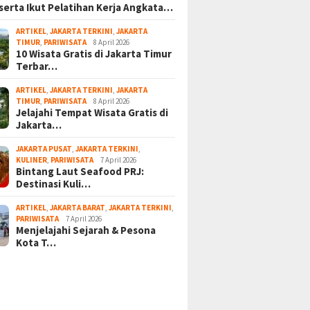
serta Ikut Pelatihan Kerja Angkata…
ARTIKEL
,
JAKARTA TERKINI
,
JAKARTA
TIMUR
,
PARIWISATA
8 April 2026
10 Wisata Gratis di Jakarta Timur
Terbar…
ARTIKEL
,
JAKARTA TERKINI
,
JAKARTA
TIMUR
,
PARIWISATA
8 April 2026
Jelajahi Tempat Wisata Gratis di
Jakarta…
JAKARTA PUSAT
,
JAKARTA TERKINI
,
KULINER
,
PARIWISATA
7 April 2026
Bintang Laut Seafood PRJ:
Destinasi Kuli…
ARTIKEL
,
JAKARTA BARAT
,
JAKARTA TERKINI
,
PARIWISATA
7 April 2026
Menjelajahi Sejarah & Pesona
Kota T…