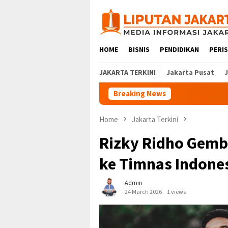
Skip
to
content
HOME
BISNIS
PENDIDIKAN
PERI
JAKARTA TERKINI
Jakarta Pusat
Breaking News
Home
Jakarta Terkini
Rizky Ridho Gemb
ke Timnas Indone
Admin
24 March 2026
1 views