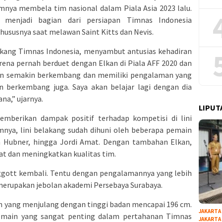
nya membela tim nasional dalam Piala Asia 2023 lalu.
menjadi bagian dari persiapan Timnas Indonesia
khususnya saat melawan Saint Kitts dan Nevis.
lakang Timnas Indonesia, menyambut antusias kehadiran
rena pernah berduet dengan Elkan di Piala AFF 2020 dan
lkan semakin berkembang dan memiliki pengalaman yang
n berkembang juga. Saya akan belajar lagi dengan dia
na,” ujarnya.
LIPUT
mberikan dampak positif terhadap kompetisi di lini
mnya, lini belakang sudah dihuni oleh beberapa pemain
tin Hubner, hingga Jordi Amat. Dengan tambahan Elkan,
hat dan meningkatkan kualitas tim.
aggott kembali. Tentu dengan pengalamannya yang lebih
g merupakan jebolan akademi Persebaya Surabaya.
h yang menjulang dengan tinggi badan mencapai 196 cm.
JAKARTA
emain yang sangat penting dalam pertahanan Timnas
JAKARTA