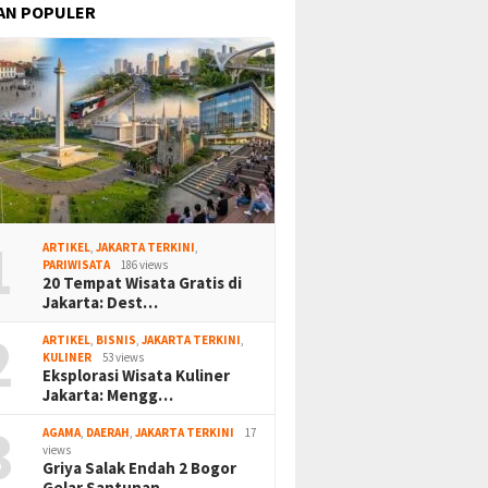
AN POPULER
1
ARTIKEL
,
JAKARTA TERKINI
,
PARIWISATA
186 views
20 Tempat Wisata Gratis di
Jakarta: Dest…
2
ARTIKEL
,
BISNIS
,
JAKARTA TERKINI
,
KULINER
53 views
Eksplorasi Wisata Kuliner
Jakarta: Mengg…
3
AGAMA
,
DAERAH
,
JAKARTA TERKINI
17
views
Griya Salak Endah 2 Bogor
Gelar Santunan…