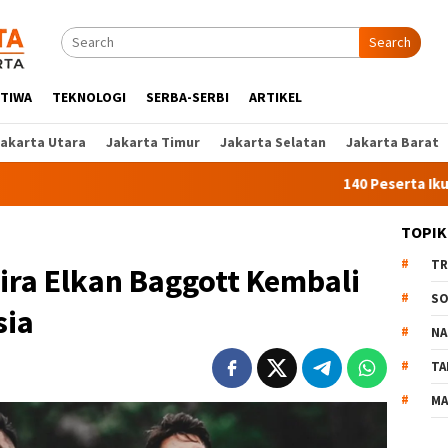
Search
STIWA
TEKNOLOGI
SERBA-SERBI
ARTIKEL
Jakarta Utara
Jakarta Timur
Jakarta Selatan
Jakarta Barat
140 Peserta Ikut Pelatiha
TOPIK
TR
ira Elkan Baggott Kembali
SO
sia
NA
TA
MA