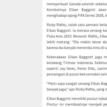
memperkuat Garuda setelah sebelum
Kembalinya Elkan Baggott akan 
menghadapi ajang FIFA Series 2026, 
Rizky Ridho, salah satu pemain be
Elkan Baggott. Ia merasa senang ka
Piala Asia 2023. Menurut Ridho, E
lebih matang. “Dia makin besar da
karena dia banyak menimba ilmu di sa
Keberadaan Elkan Baggott juga me
belakang Timnas Indonesia. Sebelu
seperti Jay Idzes, Kevin Diks, Jus
persaingan di posisi bek semakin se
“Pasti saya sangat senang Elkan B
banyak juga,” ujar Rizky Ridho, yan
Elkan Baggott memiliki postur tubu
Postur ini membuatnya menjadi p