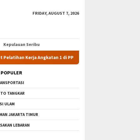
FRIDAY, AUGUST 7, 2026
Kepulauan Seribu
n Kerja Angkatan 1 di PPKD Jaksel
10 Wisata Gratis di Jak
 POPULER
ANSPORTASI
TO TANGKAR
SI ULAM
MAN JAKARTA TIMUR
SAKAN LEBARAN