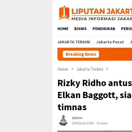
Skip
to
content
HOME
BISNIS
PENDIDIKAN
PERI
JAKARTA TERKINI
Jakarta Pusat
Breaking News
Home
Jakarta Terkini
Rizky Ridho antu
Elkan Baggott, sia
timnas
Admin
24 March 2026
0 views