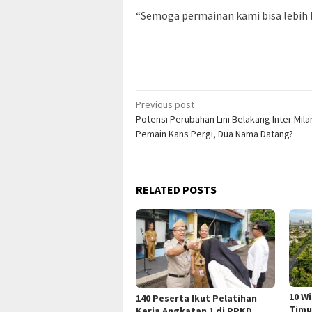
“Semoga permainan kami bisa lebih b
Post
Previous post
Potensi Perubahan Lini Belakang Inter Mila
navigation
Pemain Kans Pergi, Dua Nama Datang?
RELATED POSTS
10 W
140 Peserta Ikut Pelatihan
Timu
Kerja Angkatan 1 di PPKD