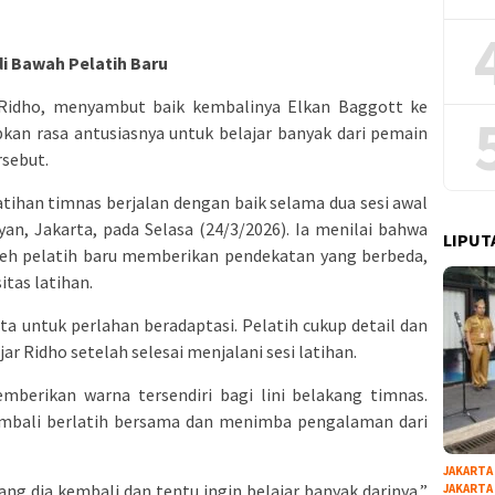
i Bawah Pelatih Baru
y Ridho, menyambut baik kembalinya Elkan Baggott ke
kan rasa antusiasnya untuk belajar banyak dari pemain
rsebut.
tihan timnas berjalan dengan baik selama dua sesi awal
yan, Jakarta, pada Selasa (24/3/2026). Ia menilai bahwa
LIPUT
leh pelatih baru memberikan pendekatan yang berbeda,
itas latihan.
nta untuk perlahan beradaptasi. Pelatih cukup detail dan
ujar Ridho setelah selesai menjalani sesi latihan.
berikan warna tersendiri bagi lini belakang timnas.
mbali berlatih bersama dan menimba pengalaman dari
JAKARTA
g dia kembali dan tentu ingin belajar banyak darinya,”
JAKARTA