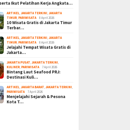
serta Ikut Pelatihan Kerja Angkata…
ARTIKEL
,
JAKARTA TERKINI
,
JAKARTA
TIMUR
,
PARIWISATA
8 April 2026
10 Wisata Gratis di Jakarta Timur
Terbar…
ARTIKEL
,
JAKARTA TERKINI
,
JAKARTA
TIMUR
,
PARIWISATA
8 April 2026
Jelajahi Tempat Wisata Gratis di
Jakarta…
JAKARTA PUSAT
,
JAKARTA TERKINI
,
KULINER
,
PARIWISATA
7 April 2026
Bintang Laut Seafood PRJ:
Destinasi Kuli…
ARTIKEL
,
JAKARTA BARAT
,
JAKARTA TERKINI
,
PARIWISATA
7 April 2026
Menjelajahi Sejarah & Pesona
Kota T…