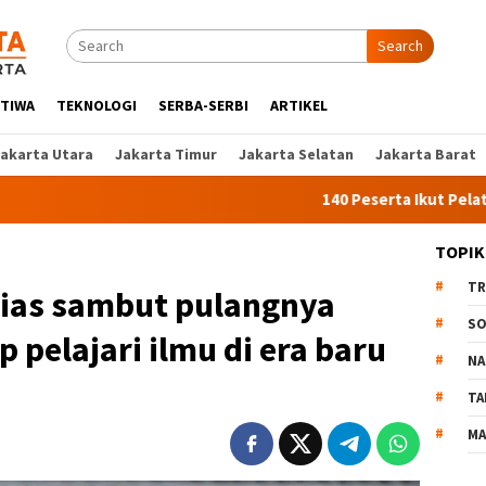
Search
STIWA
TEKNOLOGI
SERBA-SERBI
ARTIKEL
Jakarta Utara
Jakarta Timur
Jakarta Selatan
Jakarta Barat
140 Peserta Ikut Pelatihan Kerj
TOPIK
TR
sias sambut pulangnya
SO
p pelajari ilmu di era baru
NA
TA
MA