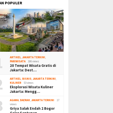
AN POPULER
1
ARTIKEL
,
JAKARTA TERKINI
,
PARIWISATA
186 views
20 Tempat Wisata Gratis di
Jakarta: Dest…
2
ARTIKEL
,
BISNIS
,
JAKARTA TERKINI
,
KULINER
53 views
Eksplorasi Wisata Kuliner
Jakarta: Mengg…
3
AGAMA
,
DAERAH
,
JAKARTA TERKINI
17
views
Griya Salak Endah 2 Bogor
Gelar Santunan…