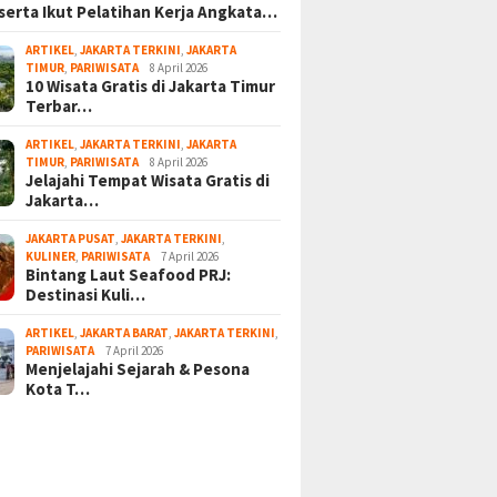
serta Ikut Pelatihan Kerja Angkata…
ARTIKEL
,
JAKARTA TERKINI
,
JAKARTA
TIMUR
,
PARIWISATA
8 April 2026
10 Wisata Gratis di Jakarta Timur
Terbar…
ARTIKEL
,
JAKARTA TERKINI
,
JAKARTA
TIMUR
,
PARIWISATA
8 April 2026
Jelajahi Tempat Wisata Gratis di
Jakarta…
JAKARTA PUSAT
,
JAKARTA TERKINI
,
KULINER
,
PARIWISATA
7 April 2026
Bintang Laut Seafood PRJ:
Destinasi Kuli…
ARTIKEL
,
JAKARTA BARAT
,
JAKARTA TERKINI
,
PARIWISATA
7 April 2026
Menjelajahi Sejarah & Pesona
Kota T…