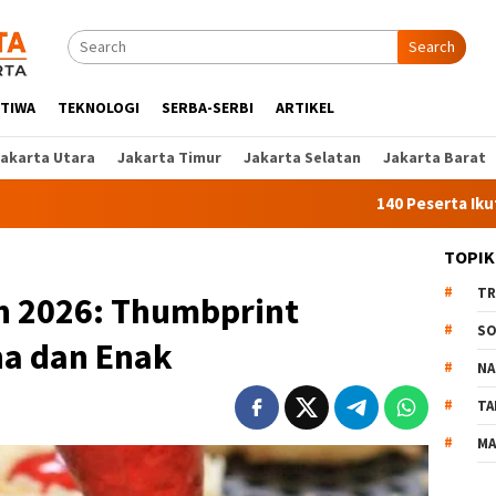
Search
STIWA
TEKNOLOGI
SERBA-SERBI
ARTIKEL
Jakarta Utara
Jakarta Timur
Jakarta Selatan
Jakarta Barat
140 Peserta Ikut Pelatihan 
TOPIK
TR
n 2026: Thumbprint
SO
na dan Enak
NA
TA
MA