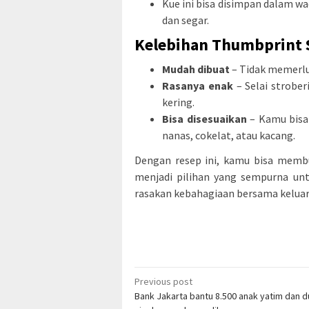
Kue ini bisa disimpan dalam w
dan segar.
Kelebihan Thumbprint 
Mudah dibuat
– Tidak memerluk
Rasanya enak
– Selai strobe
kering.
Bisa disesuaikan
– Kamu bisa 
nanas, cokelat, atau kacang.
Dengan resep ini, kamu bisa membu
menjadi pilihan yang sempurna un
rasakan kebahagiaan bersama keluarg
Post
Previous post
Bank Jakarta bantu 8.500 anak yatim dan d
navigation