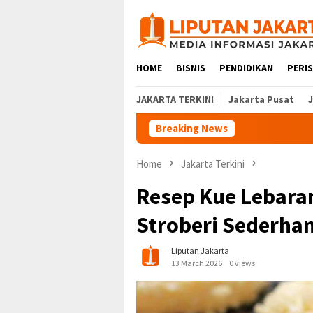
Skip
to
content
HOME
BISNIS
PENDIDIKAN
PERI
JAKARTA TERKINI
Jakarta Pusat
Breaking News
Home
Jakarta Terkini
Resep Kue Lebara
Stroberi Sederha
Liputan Jakarta
13 March 2026
0 views