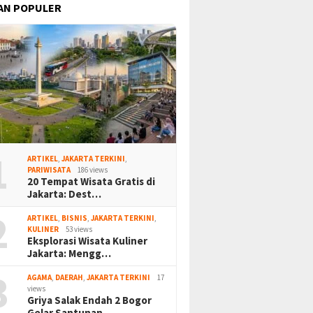
AN POPULER
1
ARTIKEL
,
JAKARTA TERKINI
,
PARIWISATA
186 views
20 Tempat Wisata Gratis di
Jakarta: Dest…
2
ARTIKEL
,
BISNIS
,
JAKARTA TERKINI
,
KULINER
53 views
Eksplorasi Wisata Kuliner
Jakarta: Mengg…
3
AGAMA
,
DAERAH
,
JAKARTA TERKINI
17
views
Griya Salak Endah 2 Bogor
Gelar Santunan…