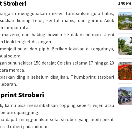
 Stroberi
140 Pe
argarin menggunakan mikser. Tambahkan gula halus,
sukkan kuning telur, kental manis, dan garam. Aduk
ercampur rata.
, maizena, dan baking powder ke dalam adonan. Uleni
n tidak lengket di tangan.
menjadi bulat dan pipih. Berikan lekukan di tengahnya,
suai selera.
n suhu sekitar 150 derajat Celsius selama 17 hingga 20
cara merata.
iarkan dingin sebelum disajikan. Thumbprint stroberi
 lebaran.
print Stroberi
ik, kamu bisa menambahkan topping seperti wijen atau
sebelum dipanggang.
amu dapat menggunakan selai stroberi yang lebih pekat
s stroberi pada adonan.