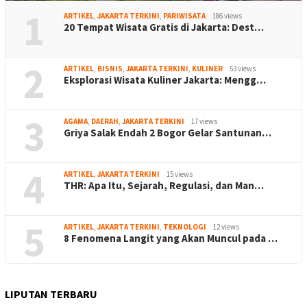
1
ARTIKEL
,
JAKARTA TERKINI
,
PARIWISATA
186 views
20 Tempat Wisata Gratis di Jakarta: Dest…
2
ARTIKEL
,
BISNIS
,
JAKARTA TERKINI
,
KULINER
53 views
Eksplorasi Wisata Kuliner Jakarta: Mengg…
3
AGAMA
,
DAERAH
,
JAKARTA TERKINI
17 views
Griya Salak Endah 2 Bogor Gelar Santunan…
4
ARTIKEL
,
JAKARTA TERKINI
15 views
THR: Apa Itu, Sejarah, Regulasi, dan Man…
5
ARTIKEL
,
JAKARTA TERKINI
,
TEKNOLOGI
12 views
8 Fenomena Langit yang Akan Muncul pada …
LIPUTAN TERBARU