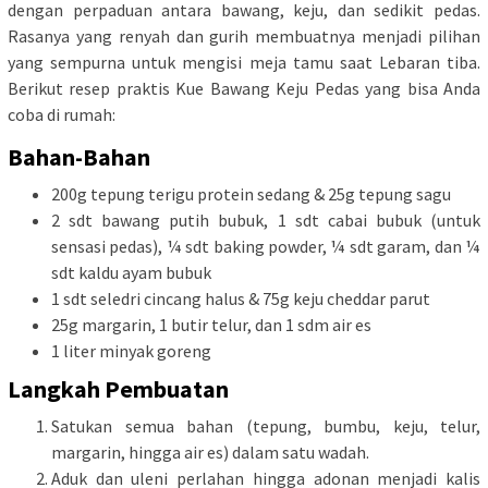
dengan perpaduan antara bawang, keju, dan sedikit pedas.
Rasanya yang renyah dan gurih membuatnya menjadi pilihan
yang sempurna untuk mengisi meja tamu saat Lebaran tiba.
Berikut resep praktis Kue Bawang Keju Pedas yang bisa Anda
coba di rumah:
Bahan-Bahan
200g tepung terigu protein sedang & 25g tepung sagu
2 sdt bawang putih bubuk, 1 sdt cabai bubuk (untuk
sensasi pedas), ¼ sdt baking powder, ¼ sdt garam, dan ¼
sdt kaldu ayam bubuk
1 sdt seledri cincang halus & 75g keju cheddar parut
25g margarin, 1 butir telur, dan 1 sdm air es
1 liter minyak goreng
Langkah Pembuatan
Satukan semua bahan (tepung, bumbu, keju, telur,
margarin, hingga air es) dalam satu wadah.
Aduk dan uleni perlahan hingga adonan menjadi kalis