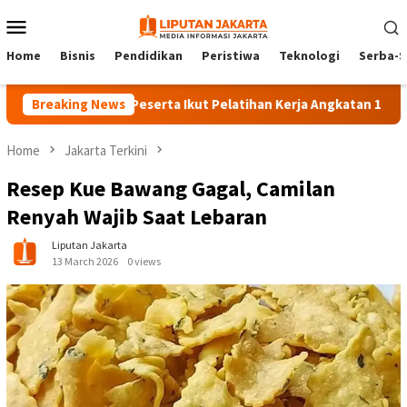
Skip
Mobile
to
Menu
content
Home
Bisnis
Pendidikan
Peristiwa
Teknologi
Serba-S
Breaking News
140 Peserta Ikut Pelatihan Kerja Angkatan 1 di PPKD J
Home
Jakarta Terkini
Resep Kue Bawang Gagal, Camilan
Renyah Wajib Saat Lebaran
Liputan Jakarta
13 March 2026
0 views