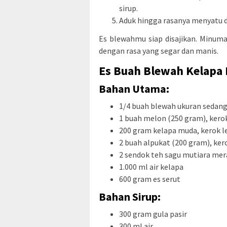
sirup.
Aduk hingga rasanya menyatu d
Es blewahmu siap disajikan. Minum
dengan rasa yang segar dan manis.
Es Buah Blewah Kelapa
Bahan Utama:
1/4 buah blewah ukuran sedang
1 buah melon (250 gram), kero
200 gram kelapa muda, kerok l
2 buah alpukat (200 gram), ker
2 sendok teh sagu mutiara me
1.000 ml air kelapa
600 gram es serut
Bahan Sirup:
300 gram gula pasir
300 ml air