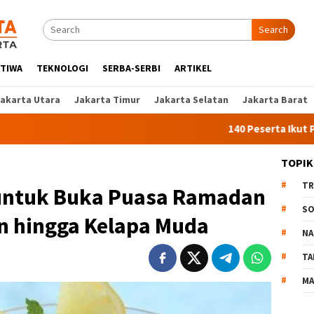
Search
STIWA
TEKNOLOGI
SERBA-SERBI
ARTIKEL
Jakarta Utara
Jakarta Timur
Jakarta Selatan
Jakarta Barat
140 Peserta Ikut Pelatihan Ke
TOPIK
TR
untuk Buka Puasa Ramadan
SO
on hingga Kelapa Muda
NA
TA
MA