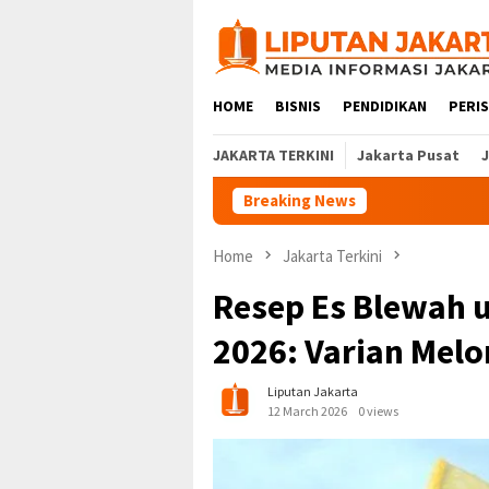
Skip
to
content
HOME
BISNIS
PENDIDIKAN
PERI
JAKARTA TERKINI
Jakarta Pusat
Breaking News
Home
Jakarta Terkini
Resep Es Blewah 
2026: Varian Mel
Liputan Jakarta
12 March 2026
0 views