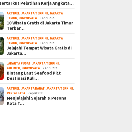
serta Ikut Pelatihan Kerja Angkata…
ARTIKEL
,
JAKARTA TERKINI
,
JAKARTA
TIMUR
,
PARIWISATA
8 April 2026
10 Wisata Gratis di Jakarta Timur
Terbar…
ARTIKEL
,
JAKARTA TERKINI
,
JAKARTA
TIMUR
,
PARIWISATA
8 April 2026
Jelajahi Tempat Wisata Gratis di
Jakarta…
JAKARTA PUSAT
,
JAKARTA TERKINI
,
KULINER
,
PARIWISATA
7 April 2026
Bintang Laut Seafood PRJ:
Destinasi Kuli…
ARTIKEL
,
JAKARTA BARAT
,
JAKARTA TERKINI
,
PARIWISATA
7 April 2026
Menjelajahi Sejarah & Pesona
Kota T…