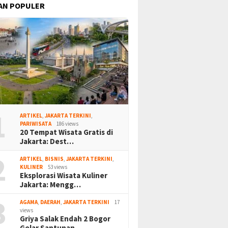
AN POPULER
1
ARTIKEL
,
JAKARTA TERKINI
,
PARIWISATA
186 views
20 Tempat Wisata Gratis di
Jakarta: Dest…
2
ARTIKEL
,
BISNIS
,
JAKARTA TERKINI
,
KULINER
53 views
Eksplorasi Wisata Kuliner
Jakarta: Mengg…
3
AGAMA
,
DAERAH
,
JAKARTA TERKINI
17
views
Griya Salak Endah 2 Bogor
Gelar Santunan…