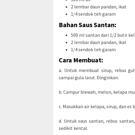
2 lembar daun pandan, ikat
1/4 sendok teh garam
Bahan Saus Santan:
500 ml santan dari 1/2 butir ke
2 lembar daun pandan, ikat
1/4 sendok teh garam
Cara Membuat:
a. Untuk membuat sirup, rebus gul
sampai gula larut. Dinginkan.
b. Campur blewah, melon, kelapa muda
c. Masukkan air kelapa, sirup, dan es 
d. Untuk saus santan, rebus santa
sedikit kental.