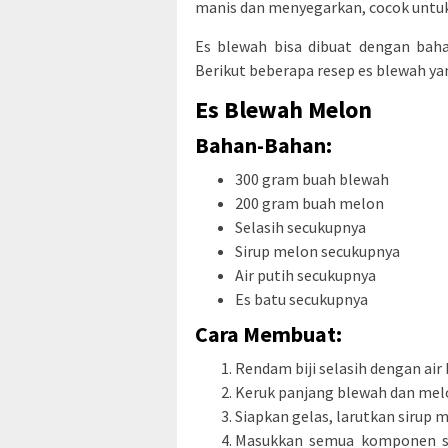
manis dan menyegarkan, cocok untu
Es blewah bisa dibuat dengan baha
Berikut beberapa resep es blewah ya
Es Blewah Melon
Bahan-Bahan:
300 gram buah blewah
200 gram buah melon
Selasih secukupnya
Sirup melon secukupnya
Air putih secukupnya
Es batu secukupnya
Cara Membuat:
Rendam biji selasih dengan air b
Keruk panjang blewah dan melon
Siapkan gelas, larutkan sirup
Masukkan semua komponen sep