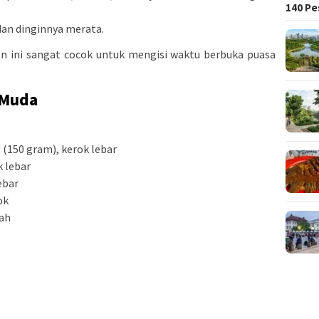
140 Pe
an dinginnya merata.
an ini sangat cocok untuk mengisi waktu berbuka puasa
 Muda
 (150 gram), kerok lebar
k lebar
ebar
ok
rah