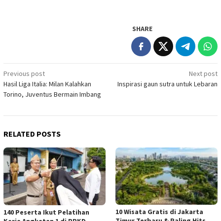
SHARE
Post
Previous post
Next post
Hasil Liga Italia: Milan Kalahkan
Inspirasi gaun sutra untuk Lebaran
navigation
Torino, Juventus Bermain Imbang
RELATED POSTS
10 Wisata Gratis di Jakarta
140 Peserta Ikut Pelatihan
Timur Terbaru & Paling Hits