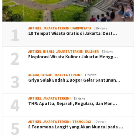
1
ARTIKEL
,
JAKARTA TERKINI
,
PARIWISATA
186 views
20 Tempat Wisata Gratis di Jakarta: Dest…
2
ARTIKEL
,
BISNIS
,
JAKARTA TERKINI
,
KULINER
53 views
Eksplorasi Wisata Kuliner Jakarta: Mengg…
3
AGAMA
,
DAERAH
,
JAKARTA TERKINI
17 views
Griya Salak Endah 2 Bogor Gelar Santunan…
4
ARTIKEL
,
JAKARTA TERKINI
15 views
THR: Apa Itu, Sejarah, Regulasi, dan Man…
5
ARTIKEL
,
JAKARTA TERKINI
,
TEKNOLOGI
12 views
8 Fenomena Langit yang Akan Muncul pada …