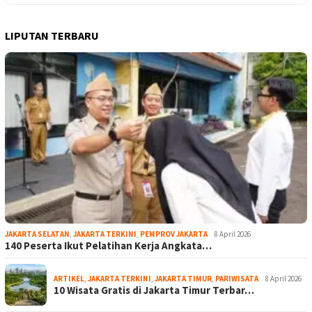
LIPUTAN TERBARU
JAKARTA SELATAN
,
JAKARTA TERKINI
,
PEMPROV JAKARTA
8 April 2026
140 Peserta Ikut Pelatihan Kerja Angkata…
ARTIKEL
,
JAKARTA TERKINI
,
JAKARTA TIMUR
,
PARIWISATA
8 April 2026
10 Wisata Gratis di Jakarta Timur Terbar…