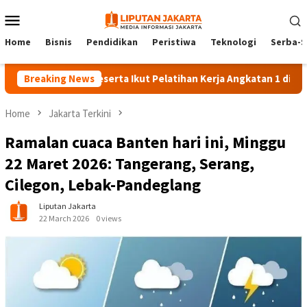
Skip
Mobile
to
Menu
content
Home
Bisnis
Pendidikan
Peristiwa
Teknologi
Serba-S
Breaking News
140 Peserta Ikut Pelatihan Kerja Angkatan 1 di PPKD Jaks
Home
Jakarta Terkini
Ramalan cuaca Banten hari ini, Minggu
22 Maret 2026: Tangerang, Serang,
Cilegon, Lebak-Pandeglang
Liputan Jakarta
22 March 2026
0 views