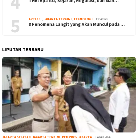
4
THR: Apa Itu, Sejarah, Regulasi, dan Man…
5
ARTIKEL
,
JAKARTA TERKINI
,
TEKNOLOGI
12 views
8 Fenomena Langit yang Akan Muncul pada …
LIPUTAN TERBARU
JAKARTA SELATAN
,
JAKARTA TERKINI
,
PEMPROV JAKARTA
8 April 2026