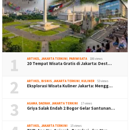
1
ARTIKEL
,
JAKARTA TERKINI
,
PARIWISATA
186 views
20 Tempat Wisata Gratis di Jakarta: Dest…
2
ARTIKEL
,
BISNIS
,
JAKARTA TERKINI
,
KULINER
53 views
Eksplorasi Wisata Kuliner Jakarta: Mengg…
3
AGAMA
,
DAERAH
,
JAKARTA TERKINI
17 views
Griya Salak Endah 2 Bogor Gelar Santunan…
ARTIKEL
,
JAKARTA TERKINI
15 views