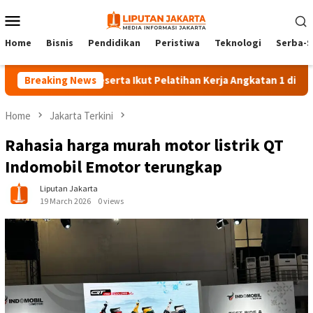
Skip
Mobile
to
Menu
content
Home
Bisnis
Pendidikan
Peristiwa
Teknologi
Serba-S
Breaking News
140 Peserta Ikut Pelatihan Kerja Angkatan 1 di PPKD Jakse
Home
Jakarta Terkini
Rahasia harga murah motor listrik QT
Indomobil Emotor terungkap
Liputan Jakarta
19 March 2026
0 views