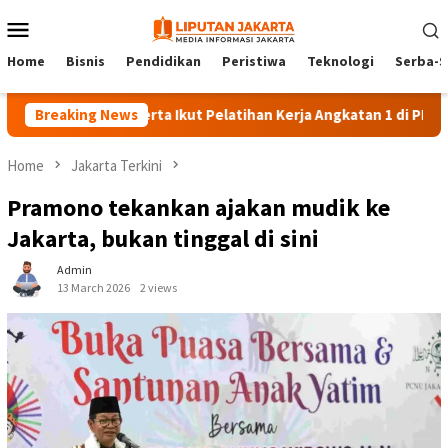
Skip
Mobile
to
Menu
content
Home
Bisnis
Pendidikan
Peristiwa
Teknologi
Serba-S
Breaking News
140 Peserta Ikut Pelatihan Kerja Angkatan 1 di PPKD Jaksel
Home
Jakarta Terkini
Pramono tekankan ajakan mudik ke
Jakarta, bukan tinggal di sini
Admin
13 March 2026
2 views