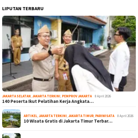
LIPUTAN TERBARU
JAKARTA SELATAN
,
JAKARTA TERKINI
,
PEMPROV JAKARTA
8 April 2026
140 Peserta Ikut Pelatihan Kerja Angkata…
ARTIKEL
,
JAKARTA TERKINI
,
JAKARTA TIMUR
,
PARIWISATA
8 April 2026
10 Wisata Gratis di Jakarta Timur Terbar…