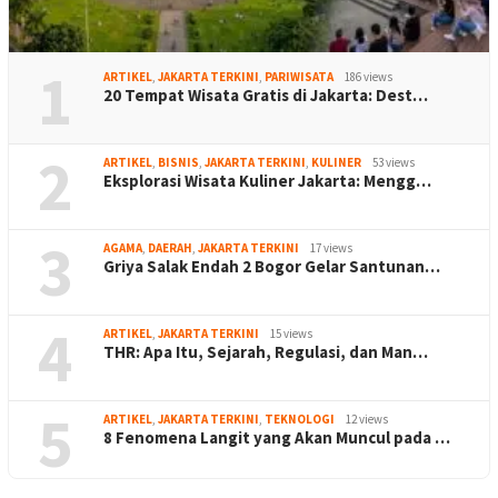
1
ARTIKEL
,
JAKARTA TERKINI
,
PARIWISATA
186 views
20 Tempat Wisata Gratis di Jakarta: Dest…
2
ARTIKEL
,
BISNIS
,
JAKARTA TERKINI
,
KULINER
53 views
Eksplorasi Wisata Kuliner Jakarta: Mengg…
3
AGAMA
,
DAERAH
,
JAKARTA TERKINI
17 views
Griya Salak Endah 2 Bogor Gelar Santunan…
4
ARTIKEL
,
JAKARTA TERKINI
15 views
THR: Apa Itu, Sejarah, Regulasi, dan Man…
5
ARTIKEL
,
JAKARTA TERKINI
,
TEKNOLOGI
12 views
8 Fenomena Langit yang Akan Muncul pada …