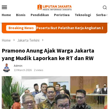
Skip
Mobile
to
Menu
content
Home
Bisnis
Pendidikan
Peristiwa
Teknologi
Serba-S
Breaking News
140 Peserta Ikut Pelatihan Kerja Angkatan 1 di PPKD 
Home
Jakarta Terkini
Pramono Anung Ajak Warga Jakarta
yang Mudik Laporkan ke RT dan RW
Admin
13 March 2026
2 views