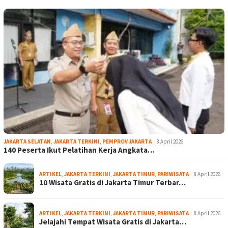
JAKARTA SELATAN
,
JAKARTA TERKINI
,
PEMPROV JAKARTA
8 April 2026
140 Peserta Ikut Pelatihan Kerja Angkata…
ARTIKEL
,
JAKARTA TERKINI
,
JAKARTA TIMUR
,
PARIWISATA
8 April 2026
10 Wisata Gratis di Jakarta Timur Terbar…
ARTIKEL
,
JAKARTA TERKINI
,
JAKARTA TIMUR
,
PARIWISATA
8 April 2026
Jelajahi Tempat Wisata Gratis di Jakarta…