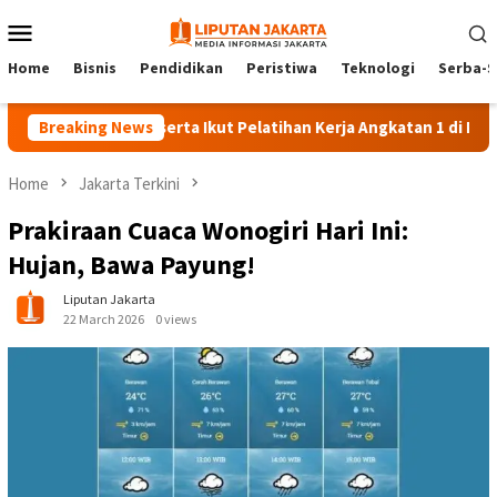
Skip
Mobile
to
Menu
content
Home
Bisnis
Pendidikan
Peristiwa
Teknologi
Serba-S
Breaking News
140 Peserta Ikut Pelatihan Kerja Angkatan 1 di PPKD Jakse
Home
Jakarta Terkini
Prakiraan Cuaca Wonogiri Hari Ini:
Hujan, Bawa Payung!
Liputan Jakarta
22 March 2026
0 views