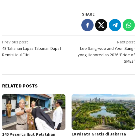
SHARE
Post
Previous post
Next post
48 Tahanan Lapas Tabanan Dapat
Lee Sang-woo and Yoon Sang-
navigation
Remisi Idul Fitri
yong Honored as 2026 ‘Pride of
SMEs’
RELATED POSTS
10 Wisata Gratis di Jakarta
140 Peserta Ikut Pelatihan