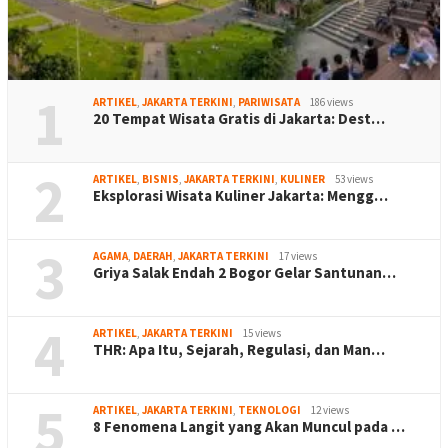
1
ARTIKEL
,
JAKARTA TERKINI
,
PARIWISATA
186 views
20 Tempat Wisata Gratis di Jakarta: Dest…
2
ARTIKEL
,
BISNIS
,
JAKARTA TERKINI
,
KULINER
53 views
Eksplorasi Wisata Kuliner Jakarta: Mengg…
3
AGAMA
,
DAERAH
,
JAKARTA TERKINI
17 views
Griya Salak Endah 2 Bogor Gelar Santunan…
4
ARTIKEL
,
JAKARTA TERKINI
15 views
THR: Apa Itu, Sejarah, Regulasi, dan Man…
5
ARTIKEL
,
JAKARTA TERKINI
,
TEKNOLOGI
12 views
8 Fenomena Langit yang Akan Muncul pada …