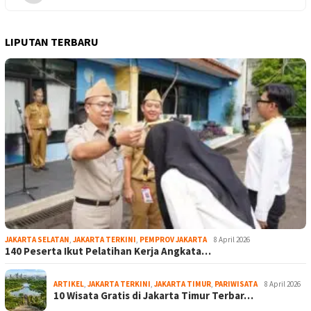
LIPUTAN TERBARU
JAKARTA SELATAN
,
JAKARTA TERKINI
,
PEMPROV JAKARTA
8 April 2026
140 Peserta Ikut Pelatihan Kerja Angkata…
ARTIKEL
,
JAKARTA TERKINI
,
JAKARTA TIMUR
,
PARIWISATA
8 April 2026
10 Wisata Gratis di Jakarta Timur Terbar…