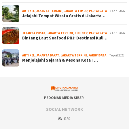
ARTIKEL
,
JAKARTA TERKINI
,
JAKARTA TIMUR
,
PARIWISATA
8 April 2026
Jelajahi Tempat Wisata Gratis di Jakarta…
JAKARTA PUSAT
,
JAKARTA TERKINI
,
KULINER
,
PARIWISATA
7 April 2026
Bintang Laut Seafood PRJ: Destinasi Kuli…
ARTIKEL
,
JAKARTA BARAT
,
JAKARTA TERKINI
,
PARIWISATA
7 April 2026
Menjelajahi Sejarah & Pesona Kota T…
PEDOMAN MEDIA SIBER
SOCIAL NETWORK
RSS