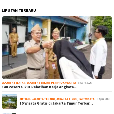
LIPUTAN TERBARU
JAKARTA SELATAN
,
JAKARTA TERKINI
,
PEMPROV JAKARTA
8 April 2026
140 Peserta Ikut Pelatihan Kerja Angkata…
ARTIKEL
,
JAKARTA TERKINI
,
JAKARTA TIMUR
,
PARIWISATA
8 April 2026
10 Wisata Gratis di Jakarta Timur Terbar…