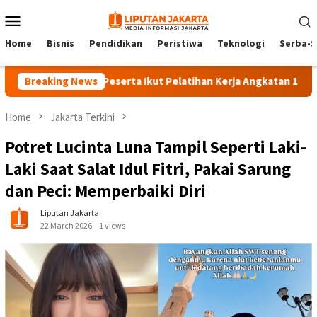
Skip
Mobile
to
Menu
content
Home
Bisnis
Pendidikan
Peristiwa
Teknologi
Serba-S
Breaking News
140 Peserta Ikut Pelatihan Kerja Angkatan 1 di PPKD Jak
Home
Jakarta Terkini
Potret Lucinta Luna Tampil Seperti Laki-
Laki Saat Salat Idul Fitri, Pakai Sarung
dan Peci: Memperbaiki Diri
Liputan Jakarta
22 March 2026
1 views