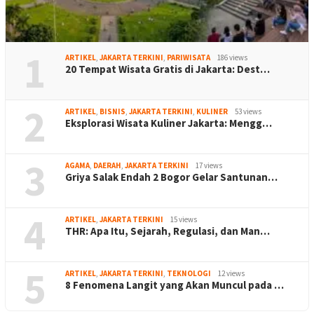
1
ARTIKEL
,
JAKARTA TERKINI
,
PARIWISATA
186 views
20 Tempat Wisata Gratis di Jakarta: Dest…
2
ARTIKEL
,
BISNIS
,
JAKARTA TERKINI
,
KULINER
53 views
Eksplorasi Wisata Kuliner Jakarta: Mengg…
3
AGAMA
,
DAERAH
,
JAKARTA TERKINI
17 views
Griya Salak Endah 2 Bogor Gelar Santunan…
4
ARTIKEL
,
JAKARTA TERKINI
15 views
THR: Apa Itu, Sejarah, Regulasi, dan Man…
5
ARTIKEL
,
JAKARTA TERKINI
,
TEKNOLOGI
12 views
8 Fenomena Langit yang Akan Muncul pada …