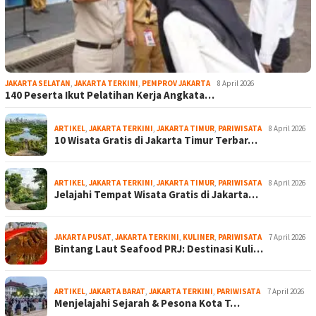
JAKARTA SELATAN
,
JAKARTA TERKINI
,
PEMPROV JAKARTA
8 April 2026
140 Peserta Ikut Pelatihan Kerja Angkata…
ARTIKEL
,
JAKARTA TERKINI
,
JAKARTA TIMUR
,
PARIWISATA
8 April 2026
10 Wisata Gratis di Jakarta Timur Terbar…
ARTIKEL
,
JAKARTA TERKINI
,
JAKARTA TIMUR
,
PARIWISATA
8 April 2026
Jelajahi Tempat Wisata Gratis di Jakarta…
JAKARTA PUSAT
,
JAKARTA TERKINI
,
KULINER
,
PARIWISATA
7 April 2026
Bintang Laut Seafood PRJ: Destinasi Kuli…
ARTIKEL
,
JAKARTA BARAT
,
JAKARTA TERKINI
,
PARIWISATA
7 April 2026
Menjelajahi Sejarah & Pesona Kota T…