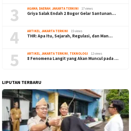
3
AGAMA
,
DAERAH
,
JAKARTA TERKINI
17 views
Griya Salak Endah 2 Bogor Gelar Santunan…
4
ARTIKEL
,
JAKARTA TERKINI
15 views
THR: Apa Itu, Sejarah, Regulasi, dan Man…
5
ARTIKEL
,
JAKARTA TERKINI
,
TEKNOLOGI
12 views
8 Fenomena Langit yang Akan Muncul pada …
LIPUTAN TERBARU