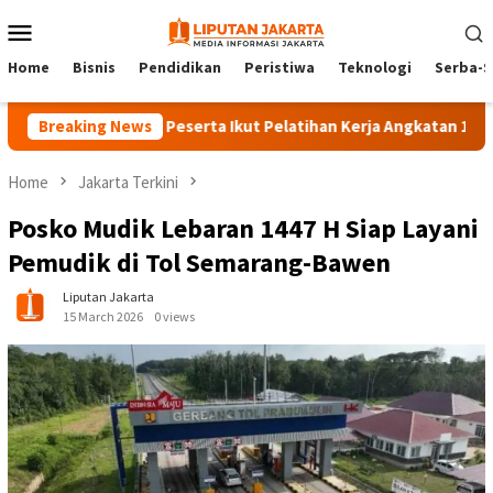
Skip
Mobile
to
Menu
content
Home
Bisnis
Pendidikan
Peristiwa
Teknologi
Serba-S
Breaking News
140 Peserta Ikut Pelatihan Kerja Angkatan 1 di PPKD J
Home
Jakarta Terkini
Posko Mudik Lebaran 1447 H Siap Layani
Pemudik di Tol Semarang-Bawen
Liputan Jakarta
15 March 2026
0 views