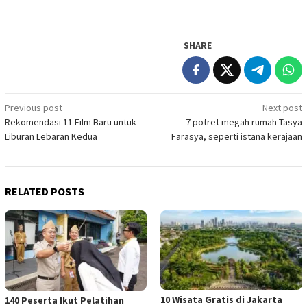
SHARE
Post
Previous post
Next post
Rekomendasi 11 Film Baru untuk
7 potret megah rumah Tasya
navigation
Liburan Lebaran Kedua
Farasya, seperti istana kerajaan
RELATED POSTS
10 Wisata Gratis di Jakarta
140 Peserta Ikut Pelatihan