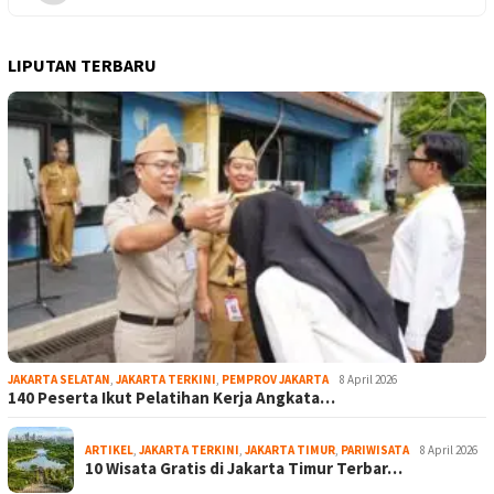
LIPUTAN TERBARU
JAKARTA SELATAN
,
JAKARTA TERKINI
,
PEMPROV JAKARTA
8 April 2026
140 Peserta Ikut Pelatihan Kerja Angkata…
ARTIKEL
,
JAKARTA TERKINI
,
JAKARTA TIMUR
,
PARIWISATA
8 April 2026
10 Wisata Gratis di Jakarta Timur Terbar…