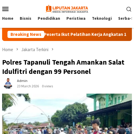
Skip
Mobile
to
Menu
content
Home
Bisnis
Pendidikan
Peristiwa
Teknologi
Serba-S
Breaking News
140 Peserta Ikut Pelatihan Kerja Angkatan 1 di PPKD Ja
Home
Jakarta Terkini
Polres Tapanuli Tengah Amankan Salat
Idulfitri dengan 99 Personel
Admin
23 March 2026
0 views