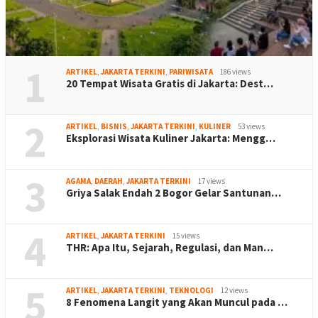
1
ARTIKEL
,
JAKARTA TERKINI
,
PARIWISATA
186 views
20 Tempat Wisata Gratis di Jakarta: Dest…
2
ARTIKEL
,
BISNIS
,
JAKARTA TERKINI
,
KULINER
53 views
Eksplorasi Wisata Kuliner Jakarta: Mengg…
3
AGAMA
,
DAERAH
,
JAKARTA TERKINI
17 views
Griya Salak Endah 2 Bogor Gelar Santunan…
4
ARTIKEL
,
JAKARTA TERKINI
15 views
THR: Apa Itu, Sejarah, Regulasi, dan Man…
5
ARTIKEL
,
JAKARTA TERKINI
,
TEKNOLOGI
12 views
8 Fenomena Langit yang Akan Muncul pada …