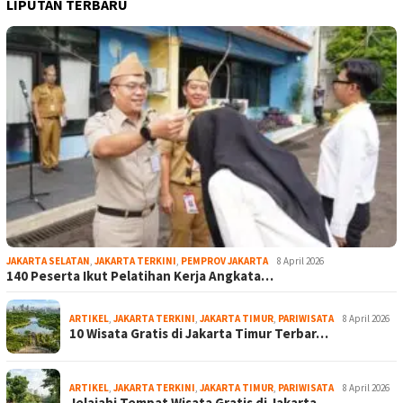
LIPUTAN TERBARU
JAKARTA SELATAN
,
JAKARTA TERKINI
,
PEMPROV JAKARTA
8 April 2026
140 Peserta Ikut Pelatihan Kerja Angkata…
ARTIKEL
,
JAKARTA TERKINI
,
JAKARTA TIMUR
,
PARIWISATA
8 April 2026
10 Wisata Gratis di Jakarta Timur Terbar…
ARTIKEL
,
JAKARTA TERKINI
,
JAKARTA TIMUR
,
PARIWISATA
8 April 2026
Jelajahi Tempat Wisata Gratis di Jakarta…