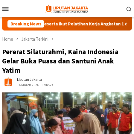
Skip
Mobile
to
Menu
content
Breaking News
140 Peserta Ikut Pelatihan Kerja Angkatan 1 di PPKD Ja
Home
Jakarta Terkini
Pererat Silaturahmi, Kaina Indonesia
Gelar Buka Puasa dan Santuni Anak
Yatim
Liputan Jakarta
14 March 2026
1 views