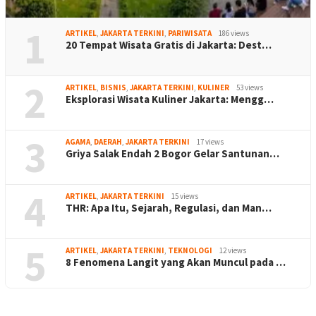
1
ARTIKEL
,
JAKARTA TERKINI
,
PARIWISATA
186 views
20 Tempat Wisata Gratis di Jakarta: Dest…
2
ARTIKEL
,
BISNIS
,
JAKARTA TERKINI
,
KULINER
53 views
Eksplorasi Wisata Kuliner Jakarta: Mengg…
3
AGAMA
,
DAERAH
,
JAKARTA TERKINI
17 views
Griya Salak Endah 2 Bogor Gelar Santunan…
4
ARTIKEL
,
JAKARTA TERKINI
15 views
THR: Apa Itu, Sejarah, Regulasi, dan Man…
5
ARTIKEL
,
JAKARTA TERKINI
,
TEKNOLOGI
12 views
8 Fenomena Langit yang Akan Muncul pada …