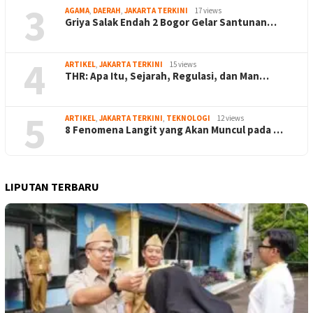
3
AGAMA
,
DAERAH
,
JAKARTA TERKINI
17 views
Griya Salak Endah 2 Bogor Gelar Santunan…
4
ARTIKEL
,
JAKARTA TERKINI
15 views
THR: Apa Itu, Sejarah, Regulasi, dan Man…
5
ARTIKEL
,
JAKARTA TERKINI
,
TEKNOLOGI
12 views
8 Fenomena Langit yang Akan Muncul pada …
LIPUTAN TERBARU