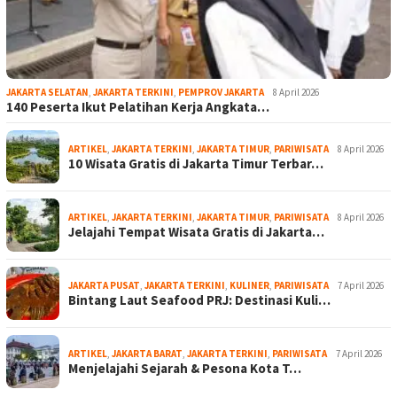
JAKARTA SELATAN
,
JAKARTA TERKINI
,
PEMPROV JAKARTA
8 April 2026
140 Peserta Ikut Pelatihan Kerja Angkata…
ARTIKEL
,
JAKARTA TERKINI
,
JAKARTA TIMUR
,
PARIWISATA
8 April 2026
10 Wisata Gratis di Jakarta Timur Terbar…
ARTIKEL
,
JAKARTA TERKINI
,
JAKARTA TIMUR
,
PARIWISATA
8 April 2026
Jelajahi Tempat Wisata Gratis di Jakarta…
JAKARTA PUSAT
,
JAKARTA TERKINI
,
KULINER
,
PARIWISATA
7 April 2026
Bintang Laut Seafood PRJ: Destinasi Kuli…
ARTIKEL
,
JAKARTA BARAT
,
JAKARTA TERKINI
,
PARIWISATA
7 April 2026
Menjelajahi Sejarah & Pesona Kota T…