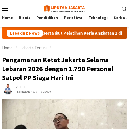
Skip
Mobile
to
Menu
content
Home
Bisnis
Pendidikan
Peristiwa
Teknologi
Serba-S
Breaking News
140 Peserta Ikut Pelatihan Kerja Angkatan 1 di PPKD Jaks
Home
Jakarta Terkini
Pengamanan Ketat Jakarta Selama
Lebaran 2026 dengan 1.790 Personel
Satpol PP Siaga Hari Ini
Admin
13 March 2026
0 views