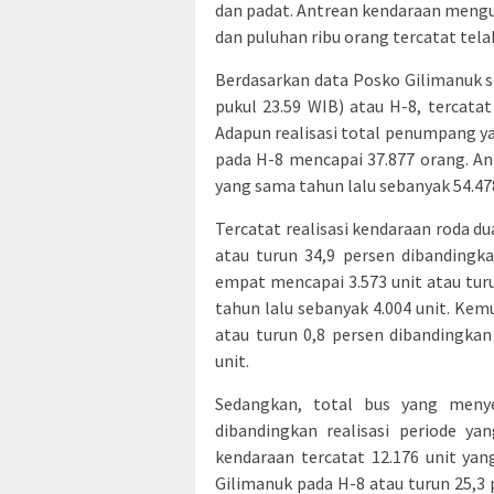
dan padat. Antrean kendaraan mengu
dan puluhan ribu orang tercatat tela
Berdasarkan data Posko Gilimanuk s
pukul 23.59 WIB) atau H-8, tercatat
Adapun realisasi total penumpang ya
pada H-8 mencapai 37.877 orang. Ang
yang sama tahun lalu sebanyak 54.47
Tercatat realisasi kendaraan roda d
atau turun 34,9 persen dibandingkan
empat mencapai 3.573 unit atau turu
tahun lalu sebanyak 4.004 unit. Kem
atau turun 0,8 persen dibandingkan
unit.
Sedangkan, total bus yang meny
dibandingkan realisasi periode ya
kendaraan tercatat 12.176 unit ya
Gilimanuk pada H-8 atau turun 25,3 