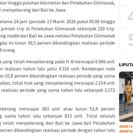
lar hingga puluhan kilometer dari Pelabuhan Gilimanuk,
h menyeberang dari Bali ke Jawa.
elama 24 jam (periode 13 Maret 2026 pukul 00.00 hingga
 jumlah trip di Pelabuhan Gilimanuk sebanyak 220 trip.
ng mudik dari Bali ke Jawa melalui Pelabuhan Gilimanuk
ka ini turun 30,5 persen dibandingkan realisasi periode
8 orang.
ua yang telah menyeberang pada H-8 mencapai 6.066 unit
LIPUT
 realisasi tahun lalu yaitu 9.316 unit. Kendaraan roda
n 10,8 persen dibandingkan realisasi periode yang sama
udian, total truk yang menyeberang mencapai 2.154 unit
 realisasi periode yang sama tahun lalu sebanyak 2.172
eberang mencapai 383 unit atau turun 52,9 persen
ng sama tahun lalu sebanyak 813 unit. Total seluruh
ng telah menyeberang dari Bali ke Jawa dari Pelabuhan
JAKARTA
persen dibandingkan realisasi periode dengan tahun lalu
JAKARTA