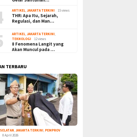
4
ARTIKEL
,
JAKARTA TERKINI
15 views
THR: Apa Itu, Sejarah,
Regulasi, dan Man…
5
ARTIKEL
,
JAKARTA TERKINI
,
TEKNOLOGI
12 views
8 Fenomena Langit yang
Akan Muncul pada …
AN TERBARU
 SELATAN
,
JAKARTA TERKINI
,
PEMPROV
8 April 2026