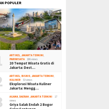
AN POPULER
1
ARTIKEL
,
JAKARTA TERKINI
,
PARIWISATA
186 views
20 Tempat Wisata Gratis di
Jakarta: Dest…
2
ARTIKEL
,
BISNIS
,
JAKARTA TERKINI
,
KULINER
53 views
Eksplorasi Wisata Kuliner
Jakarta: Mengg…
3
AGAMA
,
DAERAH
,
JAKARTA TERKINI
17
views
Griya Salak Endah 2 Bogor
Gelar Santunan…