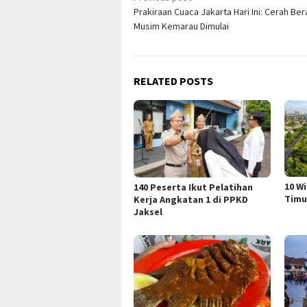
Prakiraan Cuaca Jakarta Hari Ini: Cerah Be
navigation
Musim Kemarau Dimulai
RELATED POSTS
10 W
140 Peserta Ikut Pelatihan
Timu
Kerja Angkatan 1 di PPKD
Jaksel