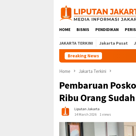
Skip
to
content
HOME
BISNIS
PENDIDIKAN
PERI
JAKARTA TERKINI
Jakarta Pusat
Breaking News
Home
Jakarta Terkini
Pembaruan Posko 
Ribu Orang Sudah
Liputan Jakarta
14 March 2026
1 views