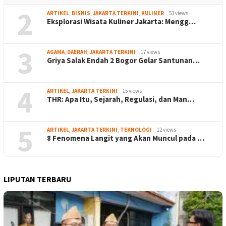
2
ARTIKEL
,
BISNIS
,
JAKARTA TERKINI
,
KULINER
53 views
Eksplorasi Wisata Kuliner Jakarta: Mengg…
3
AGAMA
,
DAERAH
,
JAKARTA TERKINI
17 views
Griya Salak Endah 2 Bogor Gelar Santunan…
4
ARTIKEL
,
JAKARTA TERKINI
15 views
THR: Apa Itu, Sejarah, Regulasi, dan Man…
5
ARTIKEL
,
JAKARTA TERKINI
,
TEKNOLOGI
12 views
8 Fenomena Langit yang Akan Muncul pada …
LIPUTAN TERBARU