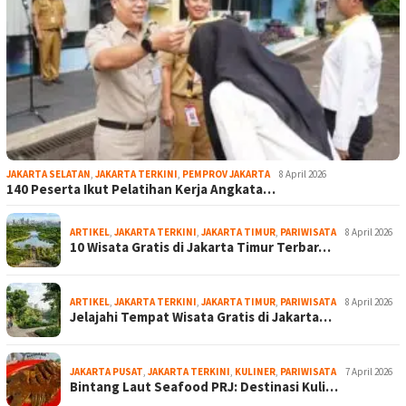
JAKARTA SELATAN
,
JAKARTA TERKINI
,
PEMPROV JAKARTA
8 April 2026
140 Peserta Ikut Pelatihan Kerja Angkata…
ARTIKEL
,
JAKARTA TERKINI
,
JAKARTA TIMUR
,
PARIWISATA
8 April 2026
10 Wisata Gratis di Jakarta Timur Terbar…
ARTIKEL
,
JAKARTA TERKINI
,
JAKARTA TIMUR
,
PARIWISATA
8 April 2026
Jelajahi Tempat Wisata Gratis di Jakarta…
JAKARTA PUSAT
,
JAKARTA TERKINI
,
KULINER
,
PARIWISATA
7 April 2026
Bintang Laut Seafood PRJ: Destinasi Kuli…