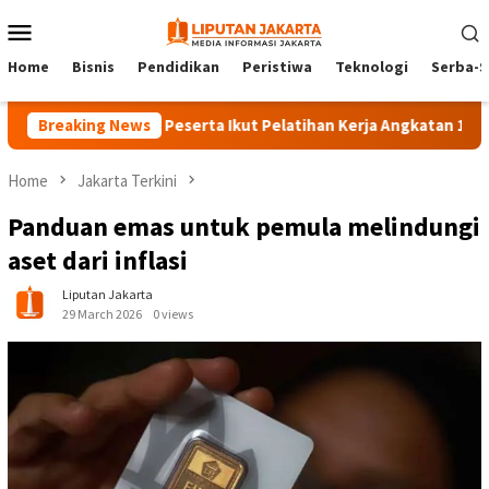
Skip
Mobile
to
Menu
content
Home
Bisnis
Pendidikan
Peristiwa
Teknologi
Serba-S
Breaking News
140 Peserta Ikut Pelatihan Kerja Angkatan 1 di PPKD J
Home
Jakarta Terkini
Panduan emas untuk pemula melindungi
aset dari inflasi
Liputan Jakarta
29 March 2026
0 views