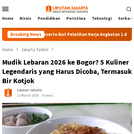
Skip
Mobile
to
Menu
content
Home
Bisnis
Pendidikan
Peristiwa
Teknologi
Serba-S
140 Peserta Ikut Pelatihan Kerja Angkatan 1 di PPKD Jaksel
Breaking News
Home
Jakarta Terkini
Mudik Lebaran 2026 ke Bogor? 5 Kuliner
Legendaris yang Harus Dicoba, Termasuk
Bir Kotjok
Liputan Jakarta
11 March 2026
0 views