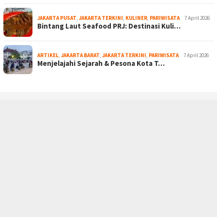
JAKARTA PUSAT
,
JAKARTA TERKINI
,
KULINER
,
PARIWISATA
7 April 2026
Bintang Laut Seafood PRJ: Destinasi Kuli…
ARTIKEL
,
JAKARTA BARAT
,
JAKARTA TERKINI
,
PARIWISATA
7 April 2026
Menjelajahi Sejarah & Pesona Kota T…
PEDOMAN MEDIA SIBER
SOCIAL NETWORK
RSS
Copyright © 2011-2026 - Liputan Jakarta -
LIPUTAN JAKARTA