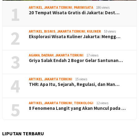
1
ARTIKEL
,
JAKARTA TERKINI
,
PARIWISATA
186 views
20 Tempat Wisata Gratis di Jakarta: Dest…
2
ARTIKEL
,
BISNIS
,
JAKARTA TERKINI
,
KULINER
53 views
Eksplorasi Wisata Kuliner Jakarta: Mengg…
3
AGAMA
,
DAERAH
,
JAKARTA TERKINI
17 views
Griya Salak Endah 2 Bogor Gelar Santunan…
4
ARTIKEL
,
JAKARTA TERKINI
15 views
THR: Apa Itu, Sejarah, Regulasi, dan Man…
5
ARTIKEL
,
JAKARTA TERKINI
,
TEKNOLOGI
12 views
8 Fenomena Langit yang Akan Muncul pada …
LIPUTAN TERBARU