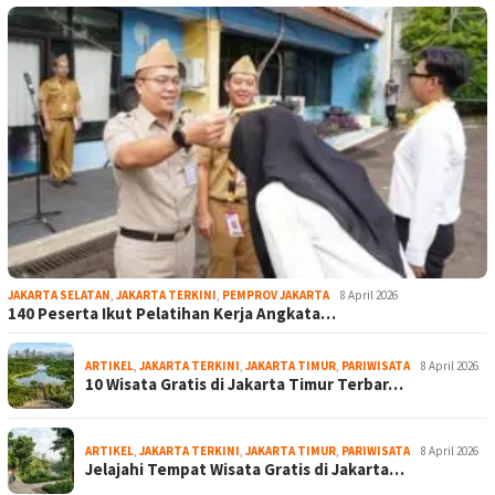
JAKARTA SELATAN
,
JAKARTA TERKINI
,
PEMPROV JAKARTA
8 April 2026
140 Peserta Ikut Pelatihan Kerja Angkata…
ARTIKEL
,
JAKARTA TERKINI
,
JAKARTA TIMUR
,
PARIWISATA
8 April 2026
10 Wisata Gratis di Jakarta Timur Terbar…
ARTIKEL
,
JAKARTA TERKINI
,
JAKARTA TIMUR
,
PARIWISATA
8 April 2026
Jelajahi Tempat Wisata Gratis di Jakarta…