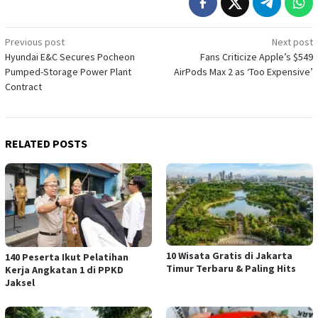
Post
Previous post
Next post
Hyundai E&C Secures Pocheon
Fans Criticize Apple’s $549
navigation
Pumped-Storage Power Plant
AirPods Max 2 as ‘Too Expensive’
Contract
RELATED POSTS
10 Wisata Gratis di Jakarta
140 Peserta Ikut Pelatihan
Timur Terbaru & Paling Hits
Kerja Angkatan 1 di PPKD
Jaksel