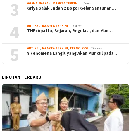
3
AGAMA
,
DAERAH
,
JAKARTA TERKINI
17 views
Griya Salak Endah 2 Bogor Gelar Santunan…
4
ARTIKEL
,
JAKARTA TERKINI
15 views
THR: Apa Itu, Sejarah, Regulasi, dan Man…
5
ARTIKEL
,
JAKARTA TERKINI
,
TEKNOLOGI
12 views
8 Fenomena Langit yang Akan Muncul pada …
LIPUTAN TERBARU