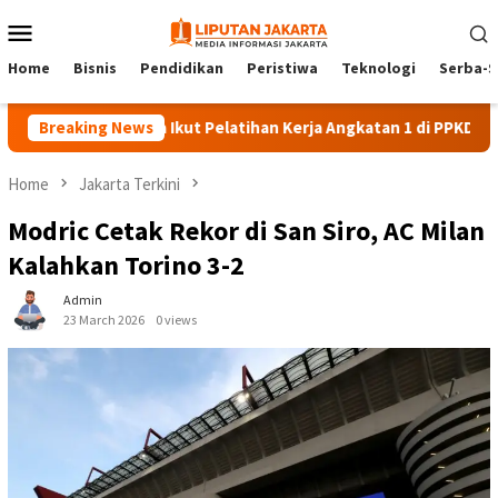
Skip
Mobile
to
Menu
content
Home
Bisnis
Pendidikan
Peristiwa
Teknologi
Serba-S
140 Peserta Ikut Pelatihan Kerja Angkatan 1 di PPKD Jaksel
Breaking News
Home
Jakarta Terkini
Modric Cetak Rekor di San Siro, AC Milan
Kalahkan Torino 3-2
Admin
23 March 2026
0 views