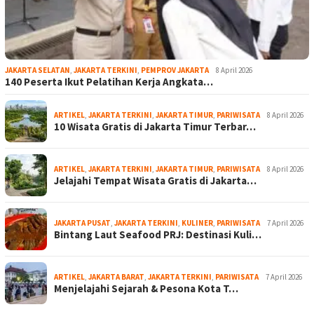
JAKARTA SELATAN
,
JAKARTA TERKINI
,
PEMPROV JAKARTA
8 April 2026
140 Peserta Ikut Pelatihan Kerja Angkata…
ARTIKEL
,
JAKARTA TERKINI
,
JAKARTA TIMUR
,
PARIWISATA
8 April 2026
10 Wisata Gratis di Jakarta Timur Terbar…
ARTIKEL
,
JAKARTA TERKINI
,
JAKARTA TIMUR
,
PARIWISATA
8 April 2026
Jelajahi Tempat Wisata Gratis di Jakarta…
JAKARTA PUSAT
,
JAKARTA TERKINI
,
KULINER
,
PARIWISATA
7 April 2026
Bintang Laut Seafood PRJ: Destinasi Kuli…
ARTIKEL
,
JAKARTA BARAT
,
JAKARTA TERKINI
,
PARIWISATA
7 April 2026
Menjelajahi Sejarah & Pesona Kota T…