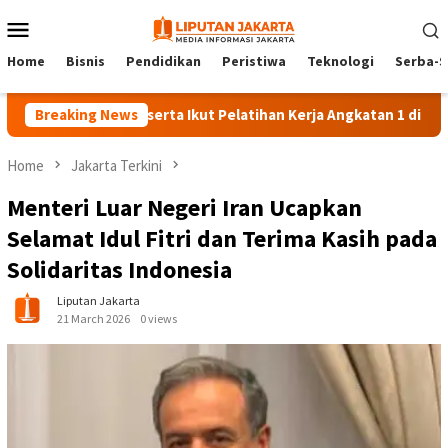
Skip
Mobile
to
Menu
content
Home
Bisnis
Pendidikan
Peristiwa
Teknologi
Serba-S
140 Peserta Ikut Pelatihan Kerja Angkatan 1 di PPKD Jaksel
Breaking News
Home
Jakarta Terkini
Menteri Luar Negeri Iran Ucapkan
Selamat Idul Fitri dan Terima Kasih pada
Solidaritas Indonesia
Liputan Jakarta
21 March 2026
0 views