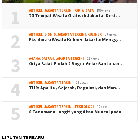
1
ARTIKEL
,
JAKARTA TERKINI
,
PARIWISATA
186 views
20 Tempat Wisata Gratis di Jakarta: Dest…
2
ARTIKEL
,
BISNIS
,
JAKARTA TERKINI
,
KULINER
53 views
Eksplorasi Wisata Kuliner Jakarta: Mengg…
3
AGAMA
,
DAERAH
,
JAKARTA TERKINI
17 views
Griya Salak Endah 2 Bogor Gelar Santunan…
4
ARTIKEL
,
JAKARTA TERKINI
15 views
THR: Apa Itu, Sejarah, Regulasi, dan Man…
5
ARTIKEL
,
JAKARTA TERKINI
,
TEKNOLOGI
12 views
8 Fenomena Langit yang Akan Muncul pada …
LIPUTAN TERBARU