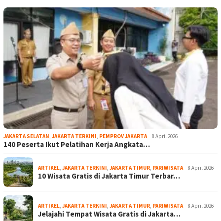
JAKARTA SELATAN
,
JAKARTA TERKINI
,
PEMPROV JAKARTA
8 April 2026
140 Peserta Ikut Pelatihan Kerja Angkata…
ARTIKEL
,
JAKARTA TERKINI
,
JAKARTA TIMUR
,
PARIWISATA
8 April 2026
10 Wisata Gratis di Jakarta Timur Terbar…
ARTIKEL
,
JAKARTA TERKINI
,
JAKARTA TIMUR
,
PARIWISATA
8 April 2026
Jelajahi Tempat Wisata Gratis di Jakarta…