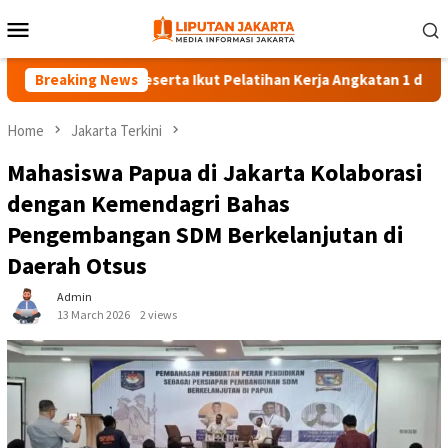
Skip
Mobile
to
Menu
content
Breaking News
140 Peserta Ikut Pelatihan Kerja Angkatan 1 di PPKD Jaks
Home
Jakarta Terkini
Mahasiswa Papua di Jakarta Kolaborasi
dengan Kemendagri Bahas
Pengembangan SDM Berkelanjutan di
Daerah Otsus
Admin
13 March 2026
2 views