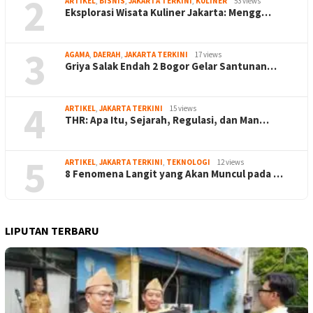
2
ARTIKEL
,
BISNIS
,
JAKARTA TERKINI
,
KULINER
53 views
Eksplorasi Wisata Kuliner Jakarta: Mengg…
3
AGAMA
,
DAERAH
,
JAKARTA TERKINI
17 views
Griya Salak Endah 2 Bogor Gelar Santunan…
4
ARTIKEL
,
JAKARTA TERKINI
15 views
THR: Apa Itu, Sejarah, Regulasi, dan Man…
5
ARTIKEL
,
JAKARTA TERKINI
,
TEKNOLOGI
12 views
8 Fenomena Langit yang Akan Muncul pada …
LIPUTAN TERBARU