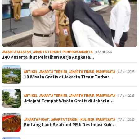
JAKARTA SELATAN
,
JAKARTA TERKINI
,
PEMPROV JAKARTA
8 April 2026
140 Peserta Ikut Pelatihan Kerja Angkata…
ARTIKEL
,
JAKARTA TERKINI
,
JAKARTA TIMUR
,
PARIWISATA
8 April 2026
10 Wisata Gratis di Jakarta Timur Terbar…
ARTIKEL
,
JAKARTA TERKINI
,
JAKARTA TIMUR
,
PARIWISATA
8 April 2026
Jelajahi Tempat Wisata Gratis di Jakarta…
JAKARTA PUSAT
,
JAKARTA TERKINI
,
KULINER
,
PARIWISATA
7 April 2026
Bintang Laut Seafood PRJ: Destinasi Kuli…