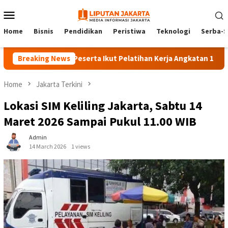
Skip
Mobile
to
Menu
content
Home
Bisnis
Pendidikan
Peristiwa
Teknologi
Serba-S
Breaking News
140 Peserta Ikut Pelatihan Kerja Angkatan 1 di PPKD J
Home
Jakarta Terkini
Lokasi SIM Keliling Jakarta, Sabtu 14
Maret 2026 Sampai Pukul 11.00 WIB
Admin
14 March 2026
1 views