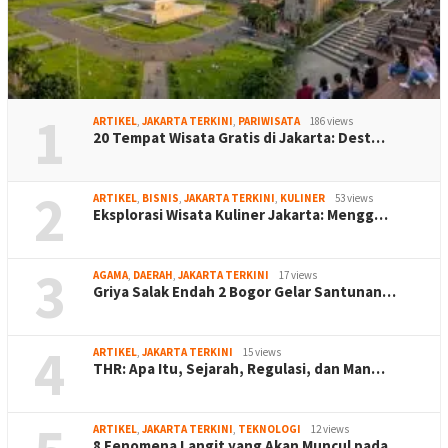
1
ARTIKEL
,
JAKARTA TERKINI
,
PARIWISATA
186 views
20 Tempat Wisata Gratis di Jakarta: Dest…
2
ARTIKEL
,
BISNIS
,
JAKARTA TERKINI
,
KULINER
53 views
Eksplorasi Wisata Kuliner Jakarta: Mengg…
3
AGAMA
,
DAERAH
,
JAKARTA TERKINI
17 views
Griya Salak Endah 2 Bogor Gelar Santunan…
4
ARTIKEL
,
JAKARTA TERKINI
15 views
THR: Apa Itu, Sejarah, Regulasi, dan Man…
ARTIKEL
,
JAKARTA TERKINI
,
TEKNOLOGI
12 views
8 Fenomena Langit yang Akan Muncul pada …