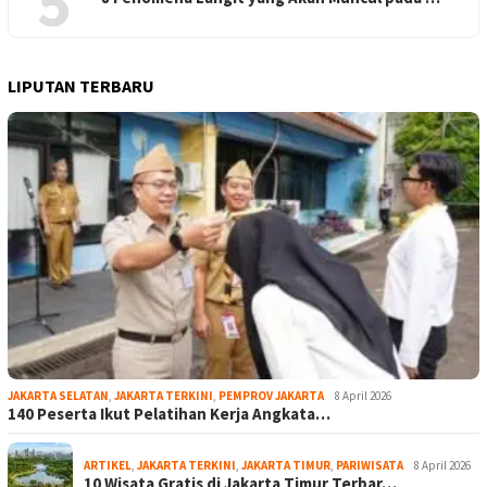
5
LIPUTAN TERBARU
JAKARTA SELATAN
,
JAKARTA TERKINI
,
PEMPROV JAKARTA
8 April 2026
140 Peserta Ikut Pelatihan Kerja Angkata…
ARTIKEL
,
JAKARTA TERKINI
,
JAKARTA TIMUR
,
PARIWISATA
8 April 2026
10 Wisata Gratis di Jakarta Timur Terbar…