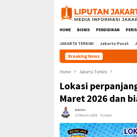
Skip
to
content
HOME
BISNIS
PENDIDIKAN
PERI
JAKARTA TERKINI
Jakarta Pusat
Breaking News
Home
Jakarta Terkini
Lokasi perpanjang
Maret 2026 dan b
Admin
13 March 2026
0 views