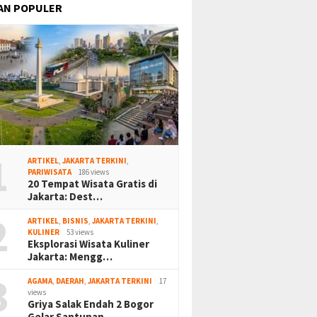
AN POPULER
1
ARTIKEL
,
JAKARTA TERKINI
,
PARIWISATA
186 views
20 Tempat Wisata Gratis di
Jakarta: Dest…
2
ARTIKEL
,
BISNIS
,
JAKARTA TERKINI
,
KULINER
53 views
Eksplorasi Wisata Kuliner
Jakarta: Mengg…
3
AGAMA
,
DAERAH
,
JAKARTA TERKINI
17
views
Griya Salak Endah 2 Bogor
Gelar Santunan…