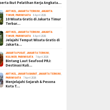
serta Ikut Pelatihan Kerja Angkata…
ARTIKEL
,
JAKARTA TERKINI
,
JAKARTA
TIMUR
,
PARIWISATA
8 April 2026
10 Wisata Gratis di Jakarta Timur
Terbar…
ARTIKEL
,
JAKARTA TERKINI
,
JAKARTA
TIMUR
,
PARIWISATA
8 April 2026
Jelajahi Tempat Wisata Gratis di
Jakarta…
JAKARTA PUSAT
,
JAKARTA TERKINI
,
KULINER
,
PARIWISATA
7 April 2026
Bintang Laut Seafood PRJ:
Destinasi Kuli…
ARTIKEL
,
JAKARTA BARAT
,
JAKARTA TERKINI
,
PARIWISATA
7 April 2026
Menjelajahi Sejarah & Pesona
Kota T…