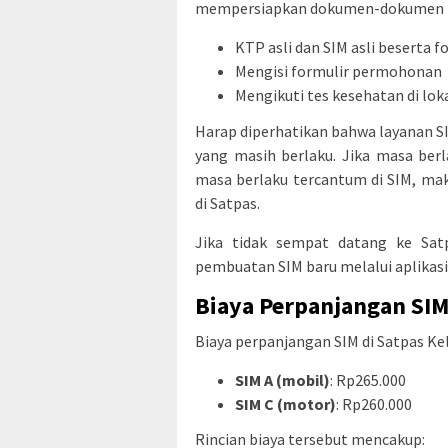
mempersiapkan dokumen-dokumen b
KTP asli dan SIM asli beserta f
Mengisi formulir permohonan
Mengikuti tes kesehatan di loka
Harap diperhatikan bahwa layanan SI
yang masih berlaku. Jika masa berl
masa berlaku tercantum di SIM, m
di Satpas.
Jika tidak sempat datang ke Sat
pembuatan SIM baru melalui aplikasi
Biaya Perpanjangan SI
Biaya perpanjangan SIM di Satpas Kel
SIM A (mobil)
: Rp265.000
SIM C (motor)
: Rp260.000
Rincian biaya tersebut mencakup: