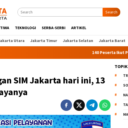
Search
STIWA
TEKNOLOGI
SERBA-SERBI
ARTIKEL
Jakarta Utara
Jakarta Timur
Jakarta Selatan
Jakarta Barat
140 Peserta Ikut Pelatihan Ker
TOPIK
TR
an SIM Jakarta hari ini, 13
SO
iayanya
NA
TA
MA