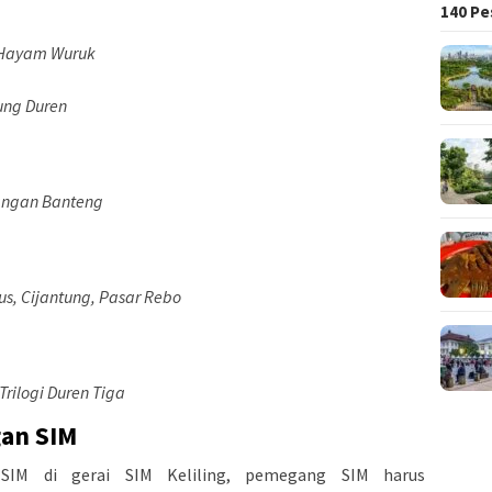
140 Pe
 Hayam Wuruk
ung Duren
angan Banteng
s, Cijantung, Pasar Rebo
Trilogi Duren Tiga
gan SIM
SIM di gerai SIM Keliling, pemegang SIM harus