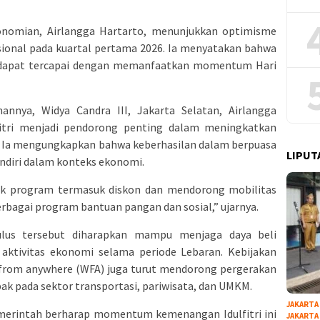
onomian, Airlangga Hartarto, menunjukkan optimisme
onal pada kuartal pertama 2026. Ia menyatakan bahwa
 dapat tercapai dengan memanfaatkan momentum Hari
nnya, Widya Candra III, Jakarta Selatan, Airlangga
itri menjadi pendorong penting dalam meningkatkan
. Ia mengungkapkan bahwa keberhasilan dalam berpuasa
LIPUT
ndiri dalam konteks ekonomi.
k program termasuk diskon dan mendorong mobilitas
rbagai program bantuan pangan dan sosial,” ujarnya.
mulus tersebut diharapkan mampu menjaga daya beli
aktivitas ekonomi selama periode Lebaran. Kebijakan
rk from anywhere (WFA) juga turut mendorong pergerakan
k pada sektor transportasi, pariwisata, dan UMKM.
JAKARTA
rintah berharap momentum kemenangan Idulfitri ini
JAKARTA