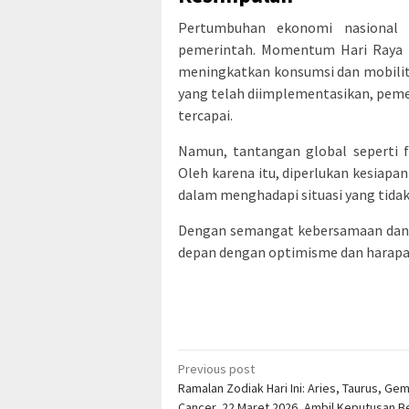
Pertumbuhan ekonomi nasional 
pemerintah. Momentum Hari Raya I
meningkatkan konsumsi dan mobilit
yang telah diimplementasikan, pem
tercapai.
Namun, tantangan global seperti f
Oleh karena itu, diperlukan kesiapa
dalam menghadapi situasi yang tidak 
Dengan semangat kebersamaan dan 
depan dengan optimisme dan harapa
Post
Previous post
Ramalan Zodiak Hari Ini: Aries, Taurus, Gem
navigation
Cancer, 22 Maret 2026, Ambil Keputusan B