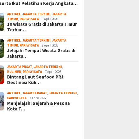
serta Ikut Pelatihan Kerja Angkata…
ARTIKEL
,
JAKARTA TERKINI
,
JAKARTA
TIMUR
,
PARIWISATA
8 April 2026
10 Wisata Gratis di Jakarta Timur
Terbar…
ARTIKEL
,
JAKARTA TERKINI
,
JAKARTA
TIMUR
,
PARIWISATA
8 April 2026
Jelajahi Tempat Wisata Gratis di
Jakarta…
JAKARTA PUSAT
,
JAKARTA TERKINI
,
KULINER
,
PARIWISATA
7 April 2026
Bintang Laut Seafood PRJ:
Destinasi Kuli…
ARTIKEL
,
JAKARTA BARAT
,
JAKARTA TERKINI
,
PARIWISATA
7 April 2026
Menjelajahi Sejarah & Pesona
Kota T…