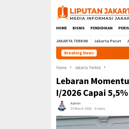
Skip
to
content
HOME
BISNIS
PENDIDIKAN
PERI
JAKARTA TERKINI
Jakarta Pusat
Breaking News
Home
Jakarta Terkini
Lebaran Momentu
I/2026 Capai 5,5%
Admin
23 March 2026
0 views