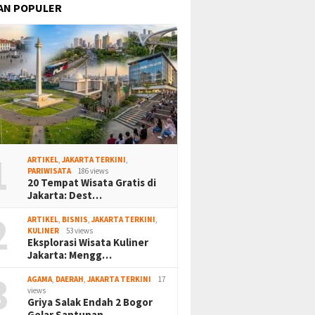
AN POPULER
1
ARTIKEL
,
JAKARTA TERKINI
,
PARIWISATA
186 views
20 Tempat Wisata Gratis di
Jakarta: Dest…
2
ARTIKEL
,
BISNIS
,
JAKARTA TERKINI
,
KULINER
53 views
Eksplorasi Wisata Kuliner
Jakarta: Mengg…
3
AGAMA
,
DAERAH
,
JAKARTA TERKINI
17
views
Griya Salak Endah 2 Bogor
Gelar Santunan…