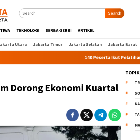
Search
STIWA
TEKNOLOGI
SERBA-SERBI
ARTIKEL
Jakarta Utara
Jakarta Timur
Jakarta Selatan
Jakarta Barat
140 Peserta Ikut Pelatihan Kerja Ang
TOPIK
TR
m Dorong Ekonomi Kuartal
SO
NA
TA
MA