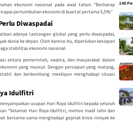
140 Pe
buhan ekonomi nasional pada awal tahun. “Berharap
ncapai pertumbuhan ekonomi di kuartal pertama 5,5%.”
Perlu Diwaspadai
ngatkan adanya tantangan global yang perlu diwaspadai,
ak dunia ke depan. Oleh karena itu, diperlukan kesiapan
aga stabilitas ekonomi nasional.
asi antara pemerintah, swasta, dan masyarakat dalam
konomi yang muncul. Dengan persiapan yang matang,
 stabil dan berkembang meskipun menghadapi situasi
a Idulfitri
enyampaikan ucapan Hari Raya Idulfitri kepada seluruh
an “Selamat Hari Raya Idulfitri, mohon maaf lahir dan
pat bersama-sama menghadapi gejolak krisis minyak ke