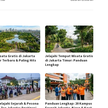
isata Gratis di Jakarta
Jelajahi Tempat Wisata Gratis
r Terbaru & Paling Hits
di Jakarta Timur: Panduan
Lengkap
elajahi Sejarah & Pesona
Panduan Lengkap: 20 Kampus
 Tua Jakarta: Destinasi
Favorit Jakarta, Biaya & Kost