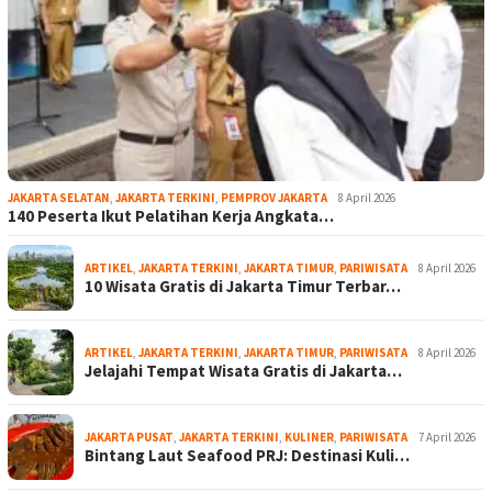
JAKARTA SELATAN
,
JAKARTA TERKINI
,
PEMPROV JAKARTA
8 April 2026
140 Peserta Ikut Pelatihan Kerja Angkata…
ARTIKEL
,
JAKARTA TERKINI
,
JAKARTA TIMUR
,
PARIWISATA
8 April 2026
10 Wisata Gratis di Jakarta Timur Terbar…
ARTIKEL
,
JAKARTA TERKINI
,
JAKARTA TIMUR
,
PARIWISATA
8 April 2026
Jelajahi Tempat Wisata Gratis di Jakarta…
JAKARTA PUSAT
,
JAKARTA TERKINI
,
KULINER
,
PARIWISATA
7 April 2026
Bintang Laut Seafood PRJ: Destinasi Kuli…