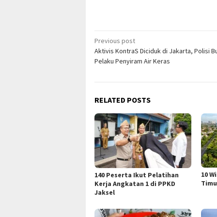
Post
Previous post
Aktivis KontraS Diciduk di Jakarta, Polisi B
navigation
Pelaku Penyiram Air Keras
RELATED POSTS
10 W
140 Peserta Ikut Pelatihan
Timu
Kerja Angkatan 1 di PPKD
Jaksel