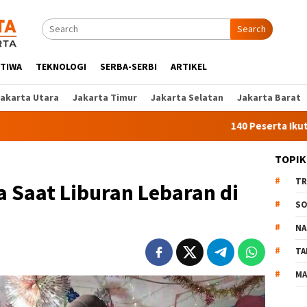
Search
STIWA
TEKNOLOGI
SERBA-SERBI
ARTIKEL
Jakarta Utara
Jakarta Timur
Jakarta Selatan
Jakarta Barat
140 Peserta Ikut Pelatihan K
TOPIK
TR
a Saat Liburan Lebaran di
SO
NA
TA
MA