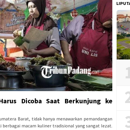
LIPUT
Harus Dicoba Saat Berkunjung ke
i Sumatera Barat, tidak hanya menawarkan pemandangan
i berbagai macam kuliner tradisional yang sangat lezat.