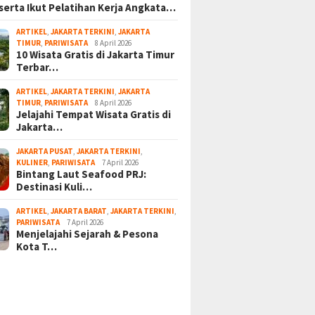
serta Ikut Pelatihan Kerja Angkata…
ARTIKEL
,
JAKARTA TERKINI
,
JAKARTA
TIMUR
,
PARIWISATA
8 April 2026
10 Wisata Gratis di Jakarta Timur
Terbar…
ARTIKEL
,
JAKARTA TERKINI
,
JAKARTA
TIMUR
,
PARIWISATA
8 April 2026
Jelajahi Tempat Wisata Gratis di
Jakarta…
JAKARTA PUSAT
,
JAKARTA TERKINI
,
KULINER
,
PARIWISATA
7 April 2026
Bintang Laut Seafood PRJ:
Destinasi Kuli…
ARTIKEL
,
JAKARTA BARAT
,
JAKARTA TERKINI
,
PARIWISATA
7 April 2026
Menjelajahi Sejarah & Pesona
Kota T…