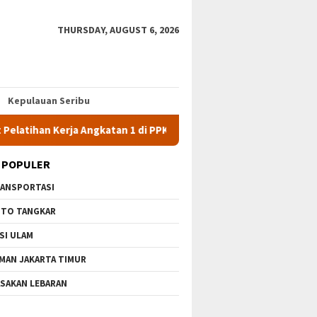
THURSDAY, AUGUST 6, 2026
Kepulauan Seribu
erja Angkatan 1 di PPKD Jaksel
10 Wisata Gratis di Jakart
 POPULER
ANSPORTASI
TO TANGKAR
SI ULAM
MAN JAKARTA TIMUR
SAKAN LEBARAN