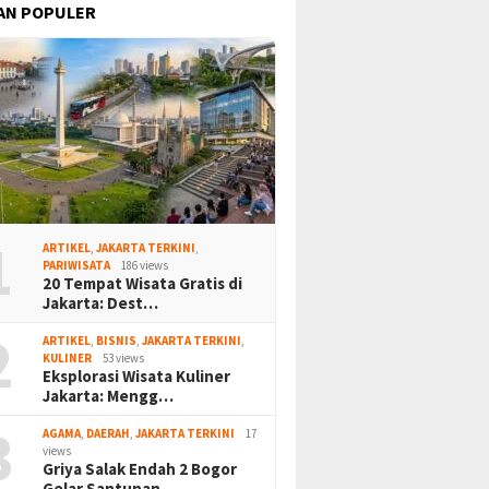
AN POPULER
1
ARTIKEL
,
JAKARTA TERKINI
,
PARIWISATA
186 views
20 Tempat Wisata Gratis di
Jakarta: Dest…
2
ARTIKEL
,
BISNIS
,
JAKARTA TERKINI
,
KULINER
53 views
Eksplorasi Wisata Kuliner
Jakarta: Mengg…
3
AGAMA
,
DAERAH
,
JAKARTA TERKINI
17
views
Griya Salak Endah 2 Bogor
Gelar Santunan…