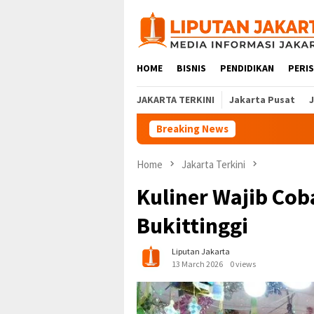
Skip
to
content
HOME
BISNIS
PENDIDIKAN
PERI
JAKARTA TERKINI
Jakarta Pusat
Breaking News
Home
Jakarta Terkini
Kuliner Wajib Cob
Bukittinggi
Liputan Jakarta
13 March 2026
0 views