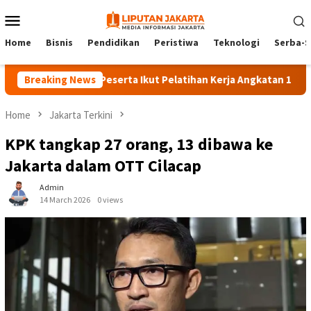
Skip
Mobile
to
Menu
content
Home
Bisnis
Pendidikan
Peristiwa
Teknologi
Serba-S
Breaking News
140 Peserta Ikut Pelatihan Kerja Angkatan 1 di PPKD Ja
Home
Jakarta Terkini
KPK tangkap 27 orang, 13 dibawa ke
Jakarta dalam OTT Cilacap
Admin
14 March 2026
0 views