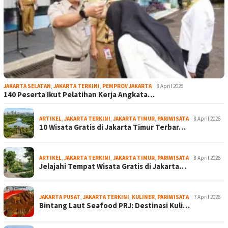
JAKARTA SELATAN
,
JAKARTA TERKINI
,
PEMPROV JAKARTA
8 April 2026
140 Peserta Ikut Pelatihan Kerja Angkata…
ARTIKEL
,
JAKARTA TERKINI
,
JAKARTA TIMUR
,
PARIWISATA
8 April 2026
10 Wisata Gratis di Jakarta Timur Terbar…
ARTIKEL
,
JAKARTA TERKINI
,
JAKARTA TIMUR
,
PARIWISATA
8 April 2026
Jelajahi Tempat Wisata Gratis di Jakarta…
JAKARTA PUSAT
,
JAKARTA TERKINI
,
KULINER
,
PARIWISATA
7 April 2026
Bintang Laut Seafood PRJ: Destinasi Kuli…