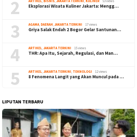
2
ARTIKEL
,
BISNIS
,
JAKARTA TERKINI
,
KULINER
53 views
Eksplorasi Wisata Kuliner Jakarta: Mengg…
3
AGAMA
,
DAERAH
,
JAKARTA TERKINI
17 views
Griya Salak Endah 2 Bogor Gelar Santunan…
4
ARTIKEL
,
JAKARTA TERKINI
15 views
THR: Apa Itu, Sejarah, Regulasi, dan Man…
5
ARTIKEL
,
JAKARTA TERKINI
,
TEKNOLOGI
12 views
8 Fenomena Langit yang Akan Muncul pada …
LIPUTAN TERBARU