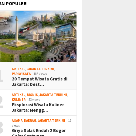
AN POPULER
1
ARTIKEL
,
JAKARTA TERKINI
,
PARIWISATA
186 views
20 Tempat Wisata Gratis di
Jakarta: Dest…
2
ARTIKEL
,
BISNIS
,
JAKARTA TERKINI
,
KULINER
53 views
Eksplorasi Wisata Kuliner
Jakarta: Mengg…
3
AGAMA
,
DAERAH
,
JAKARTA TERKINI
17
views
Griya Salak Endah 2 Bogor
Gelar Santunan…