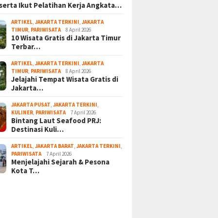
serta Ikut Pelatihan Kerja Angkata…
ARTIKEL
,
JAKARTA TERKINI
,
JAKARTA
TIMUR
,
PARIWISATA
8 April 2026
10 Wisata Gratis di Jakarta Timur
Terbar…
ARTIKEL
,
JAKARTA TERKINI
,
JAKARTA
TIMUR
,
PARIWISATA
8 April 2026
Jelajahi Tempat Wisata Gratis di
Jakarta…
JAKARTA PUSAT
,
JAKARTA TERKINI
,
KULINER
,
PARIWISATA
7 April 2026
Bintang Laut Seafood PRJ:
Destinasi Kuli…
ARTIKEL
,
JAKARTA BARAT
,
JAKARTA TERKINI
,
PARIWISATA
7 April 2026
Menjelajahi Sejarah & Pesona
Kota T…