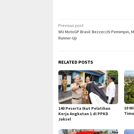
Post
Previous post
WU MotoGP Brasil: Bezzecchi Pemimpin, 
navigation
Runner-Up
RELATED POSTS
10 W
140 Peserta Ikut Pelatihan
Timu
Kerja Angkatan 1 di PPKD
Jaksel