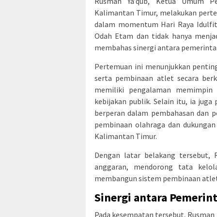
Rusman Ya’qub, Ketua Umum Peng
Kalimantan Timur, melakukan perte
dalam momentum Hari Raya Idulfitr
Odah Etam dan tidak hanya menjadi
membahas sinergi antara pemerintah
Pertemuan ini menunjukkan penting
serta pembinaan atlet secara berk
memiliki pengalaman memimpin o
kebijakan publik. Selain itu, ia j
berperan dalam pembahasan dan pe
pembinaan olahraga dan dukungan 
Kalimantan Timur.
Dengan latar belakang tersebut,
anggaran, mendorong tata kelola
membangun sistem pembinaan atlet y
Sinergi antara Pemerin
Pada kesempatan tersebut, Rusman 