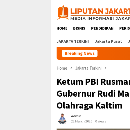
Skip
to
content
HOME
BISNIS
PENDIDIKAN
PERI
JAKARTA TERKINI
Jakarta Pusat
Breaking News
Home
Jakarta Terkini
Ketum PBI Rusman
Gubernur Rudi Ma
Olahraga Kaltim
Admin
22 March 2026
0 views