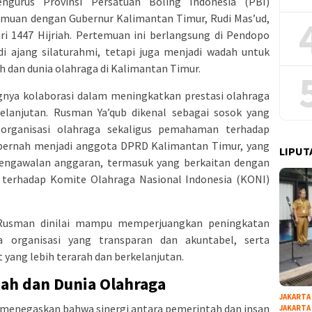
urus Provinsi Persatuan Boling Indonesia (PBI)
muan dengan Gubernur Kalimantan Timur, Rudi Mas’ud,
i 1447 Hijriah. Pertemuan ini berlangsung di Pendopo
 ajang silaturahmi, tetapi juga menjadi wadah untuk
 dan dunia olahraga di Kalimantan Timur.
nya kolaborasi dalam meningkatkan prestasi olahraga
elanjutan. Rusman Ya’qub dikenal sebagai sosok yang
rganisasi olahraga sekaligus pemahaman terhadap
uga pernah menjadi anggota DPRD Kalimantan Timur, yang
LIPUT
ngawalan anggaran, termasuk yang berkaitan dengan
terhadap Komite Olahraga Nasional Indonesia (KONI)
 Rusman dinilai mampu memperjuangkan peningkatan
 organisasi yang transparan dan akuntabel, serta
ang lebih terarah dan berkelanjutan.
tah dan Dunia Olahraga
JAKARTA
menegaskan bahwa sinergi antara pemerintah dan insan
JAKARTA