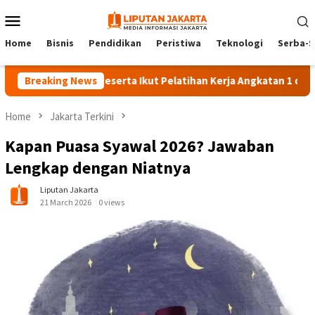
Skip
Mobile
to
Menu
content
Home
Bisnis
Pendidikan
Peristiwa
Teknologi
Serba-S
Breaking News
140 Peserta Ikut Pelatihan Kerja Angkatan 1 di PPKD Jak
Home
Jakarta Terkini
Kapan Puasa Syawal 2026? Jawaban
Lengkap dengan Niatnya
Liputan Jakarta
21 March 2026
0 views