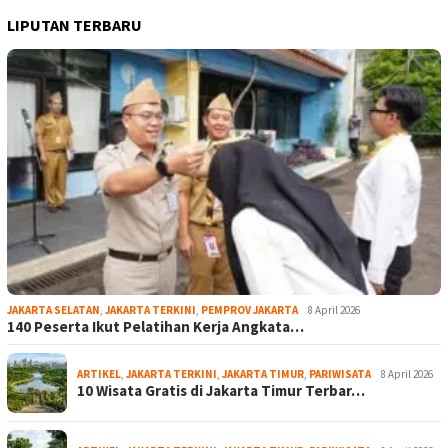
LIPUTAN TERBARU
JAKARTA SELATAN
,
JAKARTA TERKINI
,
PEMPROV JAKARTA
8 April 2026
140 Peserta Ikut Pelatihan Kerja Angkata…
ARTIKEL
,
JAKARTA TERKINI
,
JAKARTA TIMUR
,
PARIWISATA
8 April 2026
10 Wisata Gratis di Jakarta Timur Terbar…