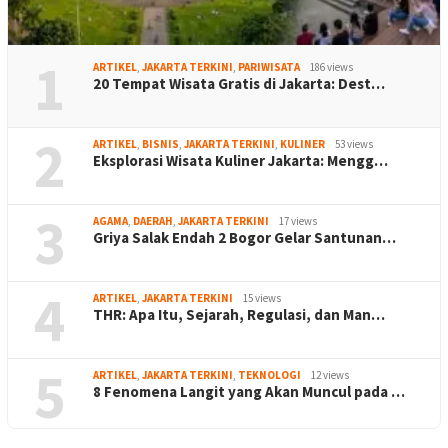
1
ARTIKEL
,
JAKARTA TERKINI
,
PARIWISATA
186 views
20 Tempat Wisata Gratis di Jakarta: Dest…
2
ARTIKEL
,
BISNIS
,
JAKARTA TERKINI
,
KULINER
53 views
Eksplorasi Wisata Kuliner Jakarta: Mengg…
3
AGAMA
,
DAERAH
,
JAKARTA TERKINI
17 views
Griya Salak Endah 2 Bogor Gelar Santunan…
4
ARTIKEL
,
JAKARTA TERKINI
15 views
THR: Apa Itu, Sejarah, Regulasi, dan Man…
5
ARTIKEL
,
JAKARTA TERKINI
,
TEKNOLOGI
12 views
8 Fenomena Langit yang Akan Muncul pada …