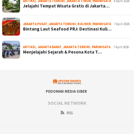
ARTIKEL
,
JAKARTA TERKINI
,
JAKARTA TIMUR
,
PARIWISATA
8 April 2026
Jelajahi Tempat Wisata Gratis di Jakarta…
JAKARTA PUSAT
,
JAKARTA TERKINI
,
KULINER
,
PARIWISATA
7 April 2026
Bintang Laut Seafood PRJ: Destinasi Kuli…
ARTIKEL
,
JAKARTA BARAT
,
JAKARTA TERKINI
,
PARIWISATA
7 April 2026
Menjelajahi Sejarah & Pesona Kota T…
PEDOMAN MEDIA SIBER
SOCIAL NETWORK
RSS