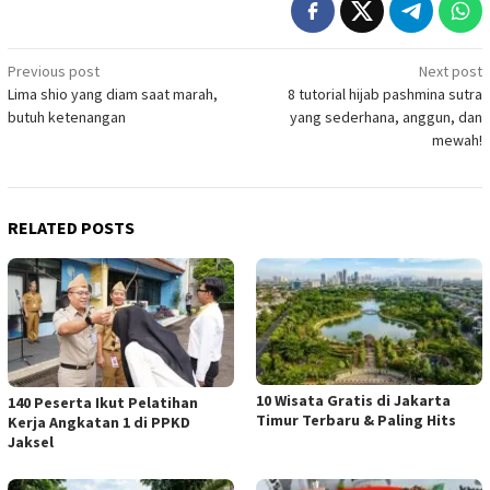
Post
Previous post
Next post
Lima shio yang diam saat marah,
8 tutorial hijab pashmina sutra
navigation
butuh ketenangan
yang sederhana, anggun, dan
mewah!
RELATED POSTS
10 Wisata Gratis di Jakarta
140 Peserta Ikut Pelatihan
Timur Terbaru & Paling Hits
Kerja Angkatan 1 di PPKD
Jaksel