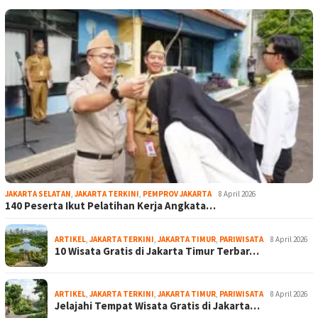
JAKARTA SELATAN
,
JAKARTA TERKINI
,
PEMPROV JAKARTA
8 April 2026
140 Peserta Ikut Pelatihan Kerja Angkata…
ARTIKEL
,
JAKARTA TERKINI
,
JAKARTA TIMUR
,
PARIWISATA
8 April 2026
10 Wisata Gratis di Jakarta Timur Terbar…
ARTIKEL
,
JAKARTA TERKINI
,
JAKARTA TIMUR
,
PARIWISATA
8 April 2026
Jelajahi Tempat Wisata Gratis di Jakarta…