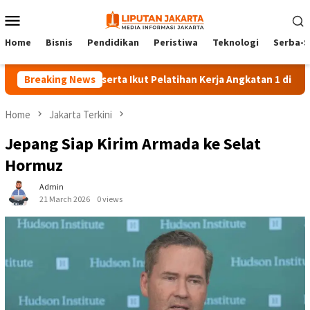
Skip
Mobile
to
Menu
content
Home
Bisnis
Pendidikan
Peristiwa
Teknologi
Serba-S
Breaking News
140 Peserta Ikut Pelatihan Kerja Angkatan 1 di PPKD Jaks
Home
Jakarta Terkini
Jepang Siap Kirim Armada ke Selat
Hormuz
Admin
21 March 2026
0 views