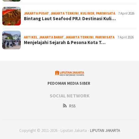
JAKARTA PUSAT
,
JAKARTA TERKINI
,
KULINER
,
PARIWISATA
7 April 2026
Bintang Laut Seafood PRJ: Destinasi Kuli…
ARTIKEL
,
JAKARTA BARAT
,
JAKARTA TERKINI
,
PARIWISATA
7 April 2026
Menjelajahi Sejarah & Pesona Kota T…
PEDOMAN MEDIA SIBER
SOCIAL NETWORK
RSS
Copyright © 2011-2026 - Liputan Jakarta -
LIPUTAN JAKARTA