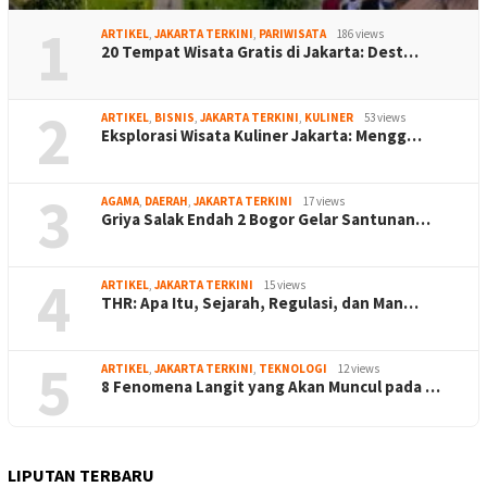
1
ARTIKEL
,
JAKARTA TERKINI
,
PARIWISATA
186 views
20 Tempat Wisata Gratis di Jakarta: Dest…
2
ARTIKEL
,
BISNIS
,
JAKARTA TERKINI
,
KULINER
53 views
Eksplorasi Wisata Kuliner Jakarta: Mengg…
3
AGAMA
,
DAERAH
,
JAKARTA TERKINI
17 views
Griya Salak Endah 2 Bogor Gelar Santunan…
4
ARTIKEL
,
JAKARTA TERKINI
15 views
THR: Apa Itu, Sejarah, Regulasi, dan Man…
5
ARTIKEL
,
JAKARTA TERKINI
,
TEKNOLOGI
12 views
8 Fenomena Langit yang Akan Muncul pada …
LIPUTAN TERBARU