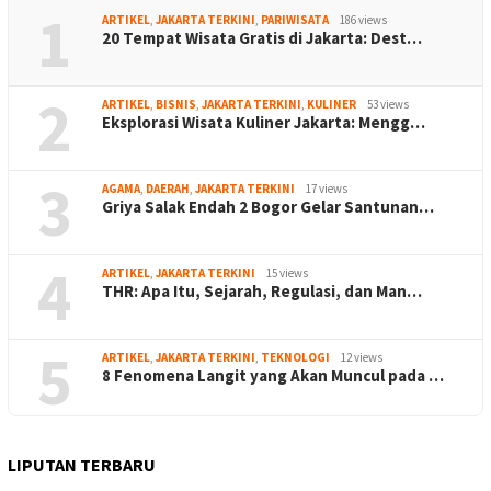
1
ARTIKEL
,
JAKARTA TERKINI
,
PARIWISATA
186 views
20 Tempat Wisata Gratis di Jakarta: Dest…
2
ARTIKEL
,
BISNIS
,
JAKARTA TERKINI
,
KULINER
53 views
Eksplorasi Wisata Kuliner Jakarta: Mengg…
3
AGAMA
,
DAERAH
,
JAKARTA TERKINI
17 views
Griya Salak Endah 2 Bogor Gelar Santunan…
4
ARTIKEL
,
JAKARTA TERKINI
15 views
THR: Apa Itu, Sejarah, Regulasi, dan Man…
5
ARTIKEL
,
JAKARTA TERKINI
,
TEKNOLOGI
12 views
8 Fenomena Langit yang Akan Muncul pada …
LIPUTAN TERBARU