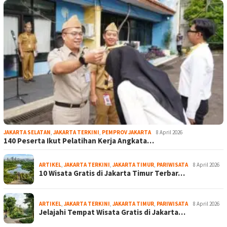
JAKARTA SELATAN
,
JAKARTA TERKINI
,
PEMPROV JAKARTA
8 April 2026
140 Peserta Ikut Pelatihan Kerja Angkata…
ARTIKEL
,
JAKARTA TERKINI
,
JAKARTA TIMUR
,
PARIWISATA
8 April 2026
10 Wisata Gratis di Jakarta Timur Terbar…
ARTIKEL
,
JAKARTA TERKINI
,
JAKARTA TIMUR
,
PARIWISATA
8 April 2026
Jelajahi Tempat Wisata Gratis di Jakarta…