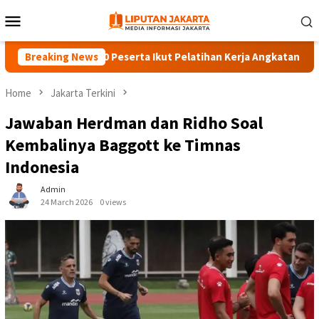
Skip
Mobile
to
Menu
content
Breaking News
140 Peserta Ikut Pelatihan Kerja Angkatan 1 di PPKD 
Home
Jakarta Terkini
Jawaban Herdman dan Ridho Soal
Kembalinya Baggott ke Timnas
Indonesia
Admin
24 March 2026
0 views