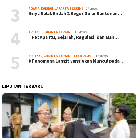
3
AGAMA
,
DAERAH
,
JAKARTA TERKINI
17 views
Griya Salak Endah 2 Bogor Gelar Santunan…
4
ARTIKEL
,
JAKARTA TERKINI
15 views
THR: Apa Itu, Sejarah, Regulasi, dan Man…
5
ARTIKEL
,
JAKARTA TERKINI
,
TEKNOLOGI
12 views
8 Fenomena Langit yang Akan Muncul pada …
LIPUTAN TERBARU