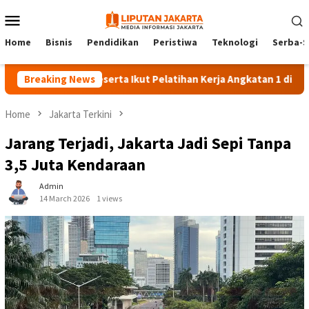
Skip
Mobile
to
Menu
content
Home
Bisnis
Pendidikan
Peristiwa
Teknologi
Serba-S
Breaking News
140 Peserta Ikut Pelatihan Kerja Angkatan 1 di PPKD Jakse
Home
Jakarta Terkini
Jarang Terjadi, Jakarta Jadi Sepi Tanpa
3,5 Juta Kendaraan
Admin
14 March 2026
1 views