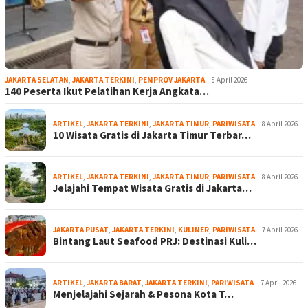
JAKARTA SELATAN
,
JAKARTA TERKINI
,
PEMPROV JAKARTA
8 April 2026
140 Peserta Ikut Pelatihan Kerja Angkata…
ARTIKEL
,
JAKARTA TERKINI
,
JAKARTA TIMUR
,
PARIWISATA
8 April 2026
10 Wisata Gratis di Jakarta Timur Terbar…
ARTIKEL
,
JAKARTA TERKINI
,
JAKARTA TIMUR
,
PARIWISATA
8 April 2026
Jelajahi Tempat Wisata Gratis di Jakarta…
JAKARTA PUSAT
,
JAKARTA TERKINI
,
KULINER
,
PARIWISATA
7 April 2026
Bintang Laut Seafood PRJ: Destinasi Kuli…
ARTIKEL
,
JAKARTA BARAT
,
JAKARTA TERKINI
,
PARIWISATA
7 April 2026
Menjelajahi Sejarah & Pesona Kota T…