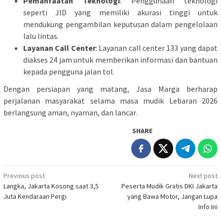
Pemanfaatan Teknologi
: Penggunaan teknologi
seperti JID yang memiliki akurasi tinggi untuk
mendukung pengambilan keputusan dalam pengelolaan
lalu lintas.
Layanan Call Center
: Layanan call center 133 yang dapat
diakses 24 jam untuk memberikan informasi dan bantuan
kepada pengguna jalan tol.
Dengan persiapan yang matang, Jasa Marga berharap
perjalanan masyarakat selama masa mudik Lebaran 2026
berlangsung aman, nyaman, dan lancar.
SHARE
Post
Previous post
Next post
Langka, Jakarta Kosong saat 3,5
Peserta Mudik Gratis DKI Jakarta
navigation
Juta Kendaraan Pergi
yang Bawa Motor, Jangan Lupa
Info Ini