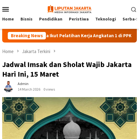
Skip
Mobile
to
Menu
content
Home
Bisnis
Pendidikan
Peristiwa
Teknologi
Serba-S
140 Peserta Ikut Pelatihan Kerja Angkatan 1 di PPKD Jaksel
Breaking News
Home
Jakarta Terkini
Jadwal Imsak dan Sholat Wajib Jakarta
Hari Ini, 15 Maret
Admin
14 March 2026
0 views