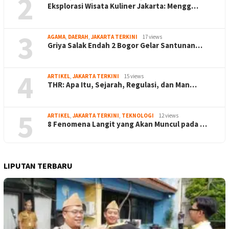
2
Eksplorasi Wisata Kuliner Jakarta: Mengg…
3
AGAMA
,
DAERAH
,
JAKARTA TERKINI
17 views
Griya Salak Endah 2 Bogor Gelar Santunan…
4
ARTIKEL
,
JAKARTA TERKINI
15 views
THR: Apa Itu, Sejarah, Regulasi, dan Man…
5
ARTIKEL
,
JAKARTA TERKINI
,
TEKNOLOGI
12 views
8 Fenomena Langit yang Akan Muncul pada …
LIPUTAN TERBARU