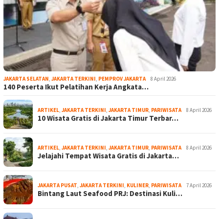
JAKARTA SELATAN
,
JAKARTA TERKINI
,
PEMPROV JAKARTA
8 April 2026
140 Peserta Ikut Pelatihan Kerja Angkata…
ARTIKEL
,
JAKARTA TERKINI
,
JAKARTA TIMUR
,
PARIWISATA
8 April 2026
10 Wisata Gratis di Jakarta Timur Terbar…
ARTIKEL
,
JAKARTA TERKINI
,
JAKARTA TIMUR
,
PARIWISATA
8 April 2026
Jelajahi Tempat Wisata Gratis di Jakarta…
JAKARTA PUSAT
,
JAKARTA TERKINI
,
KULINER
,
PARIWISATA
7 April 2026
Bintang Laut Seafood PRJ: Destinasi Kuli…