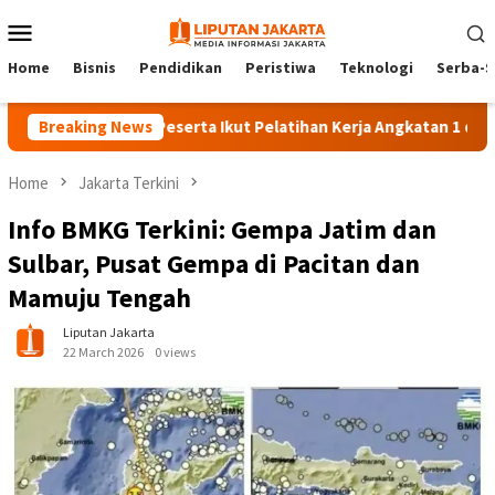
Skip
Mobile
to
Menu
content
Home
Bisnis
Pendidikan
Peristiwa
Teknologi
Serba-S
Breaking News
140 Peserta Ikut Pelatihan Kerja Angkatan 1 di PPKD Jak
Home
Jakarta Terkini
Info BMKG Terkini: Gempa Jatim dan
Sulbar, Pusat Gempa di Pacitan dan
Mamuju Tengah
Liputan Jakarta
22 March 2026
0 views