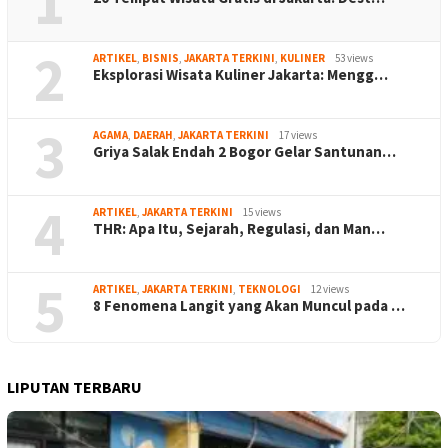
1
2
ARTIKEL
,
BISNIS
,
JAKARTA TERKINI
,
KULINER
53 views
Eksplorasi Wisata Kuliner Jakarta: Mengg…
3
AGAMA
,
DAERAH
,
JAKARTA TERKINI
17 views
Griya Salak Endah 2 Bogor Gelar Santunan…
4
ARTIKEL
,
JAKARTA TERKINI
15 views
THR: Apa Itu, Sejarah, Regulasi, dan Man…
5
ARTIKEL
,
JAKARTA TERKINI
,
TEKNOLOGI
12 views
8 Fenomena Langit yang Akan Muncul pada …
LIPUTAN TERBARU