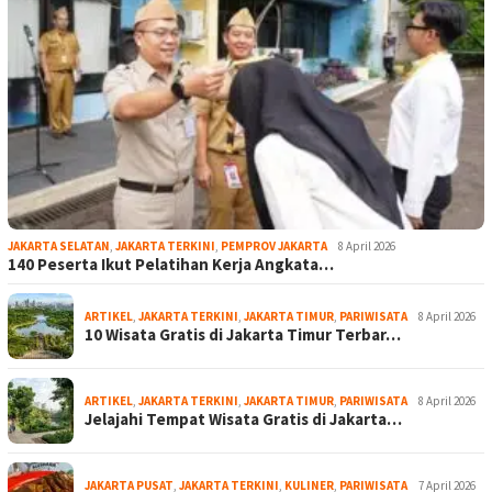
JAKARTA SELATAN
,
JAKARTA TERKINI
,
PEMPROV JAKARTA
8 April 2026
140 Peserta Ikut Pelatihan Kerja Angkata…
ARTIKEL
,
JAKARTA TERKINI
,
JAKARTA TIMUR
,
PARIWISATA
8 April 2026
10 Wisata Gratis di Jakarta Timur Terbar…
ARTIKEL
,
JAKARTA TERKINI
,
JAKARTA TIMUR
,
PARIWISATA
8 April 2026
Jelajahi Tempat Wisata Gratis di Jakarta…
JAKARTA PUSAT
,
JAKARTA TERKINI
,
KULINER
,
PARIWISATA
7 April 2026