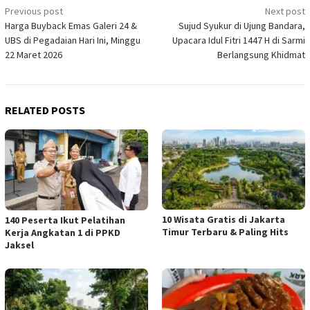
Post
Previous post
Next post
Harga Buyback Emas Galeri 24 &
Sujud Syukur di Ujung Bandara,
navigation
UBS di Pegadaian Hari Ini, Minggu
Upacara Idul Fitri 1447 H di Sarmi
22 Maret 2026
Berlangsung Khidmat
RELATED POSTS
10 Wisata Gratis di Jakarta
140 Peserta Ikut Pelatihan
Timur Terbaru & Paling Hits
Kerja Angkatan 1 di PPKD
Jaksel