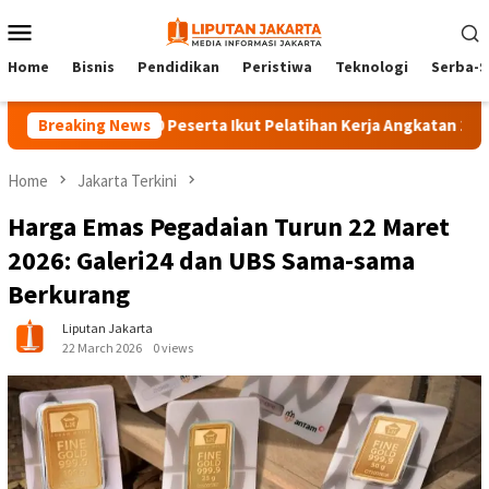
Skip
Mobile
to
Menu
content
Home
Bisnis
Pendidikan
Peristiwa
Teknologi
Serba-S
Breaking News
140 Peserta Ikut Pelatihan Kerja Angkatan 1 di PPKD J
Home
Jakarta Terkini
Harga Emas Pegadaian Turun 22 Maret
2026: Galeri24 dan UBS Sama-sama
Berkurang
Liputan Jakarta
22 March 2026
0 views