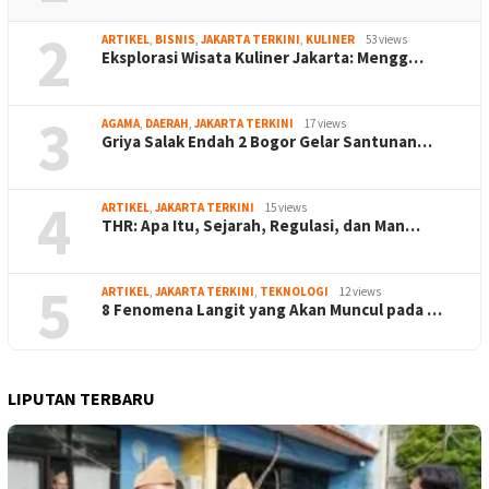
2
ARTIKEL
,
BISNIS
,
JAKARTA TERKINI
,
KULINER
53 views
Eksplorasi Wisata Kuliner Jakarta: Mengg…
3
AGAMA
,
DAERAH
,
JAKARTA TERKINI
17 views
Griya Salak Endah 2 Bogor Gelar Santunan…
4
ARTIKEL
,
JAKARTA TERKINI
15 views
THR: Apa Itu, Sejarah, Regulasi, dan Man…
5
ARTIKEL
,
JAKARTA TERKINI
,
TEKNOLOGI
12 views
8 Fenomena Langit yang Akan Muncul pada …
LIPUTAN TERBARU