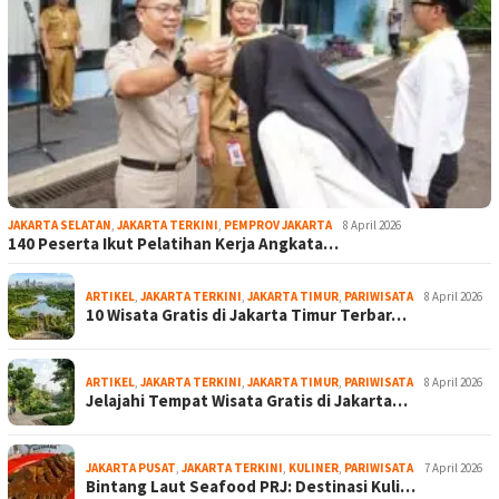
JAKARTA SELATAN
,
JAKARTA TERKINI
,
PEMPROV JAKARTA
8 April 2026
140 Peserta Ikut Pelatihan Kerja Angkata…
ARTIKEL
,
JAKARTA TERKINI
,
JAKARTA TIMUR
,
PARIWISATA
8 April 2026
10 Wisata Gratis di Jakarta Timur Terbar…
ARTIKEL
,
JAKARTA TERKINI
,
JAKARTA TIMUR
,
PARIWISATA
8 April 2026
Jelajahi Tempat Wisata Gratis di Jakarta…
JAKARTA PUSAT
,
JAKARTA TERKINI
,
KULINER
,
PARIWISATA
7 April 2026
Bintang Laut Seafood PRJ: Destinasi Kuli…