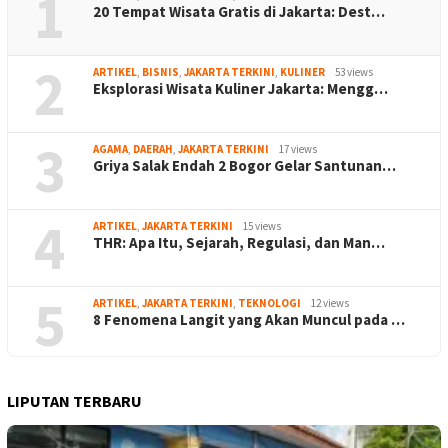
1
20 Tempat Wisata Gratis di Jakarta: Dest…
2
ARTIKEL
,
BISNIS
,
JAKARTA TERKINI
,
KULINER
53 views
Eksplorasi Wisata Kuliner Jakarta: Mengg…
3
AGAMA
,
DAERAH
,
JAKARTA TERKINI
17 views
Griya Salak Endah 2 Bogor Gelar Santunan…
4
ARTIKEL
,
JAKARTA TERKINI
15 views
THR: Apa Itu, Sejarah, Regulasi, dan Man…
5
ARTIKEL
,
JAKARTA TERKINI
,
TEKNOLOGI
12 views
8 Fenomena Langit yang Akan Muncul pada …
LIPUTAN TERBARU