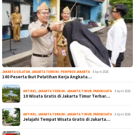
JAKARTA SELATAN
,
JAKARTA TERKINI
,
PEMPROV JAKARTA
8 April 2026
140 Peserta Ikut Pelatihan Kerja Angkata…
ARTIKEL
,
JAKARTA TERKINI
,
JAKARTA TIMUR
,
PARIWISATA
8 April 2026
10 Wisata Gratis di Jakarta Timur Terbar…
ARTIKEL
,
JAKARTA TERKINI
,
JAKARTA TIMUR
,
PARIWISATA
8 April 2026
Jelajahi Tempat Wisata Gratis di Jakarta…