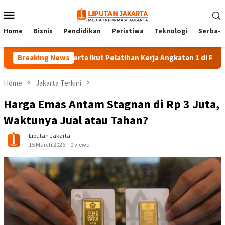
Skip
Mobile
to
Menu
content
Home
Bisnis
Pendidikan
Peristiwa
Teknologi
Serba-S
Breaking News
140 Peserta Ikut Pelatihan Kerja Angkatan 1 di PPKD Jaksel
Home
Jakarta Terkini
Harga Emas Antam Stagnan di Rp 3 Juta,
Waktunya Jual atau Tahan?
Liputan Jakarta
15 March 2026
0 views