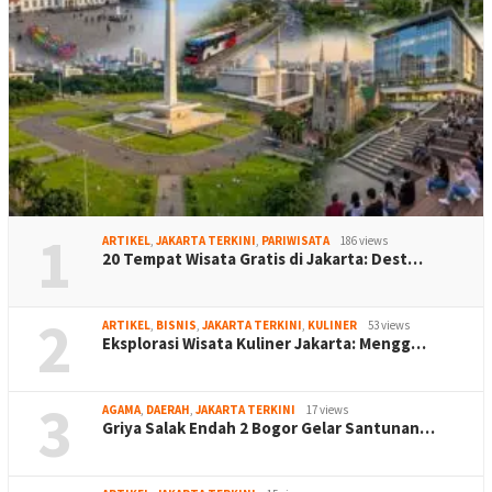
1
ARTIKEL
,
JAKARTA TERKINI
,
PARIWISATA
186 views
20 Tempat Wisata Gratis di Jakarta: Dest…
2
ARTIKEL
,
BISNIS
,
JAKARTA TERKINI
,
KULINER
53 views
Eksplorasi Wisata Kuliner Jakarta: Mengg…
3
AGAMA
,
DAERAH
,
JAKARTA TERKINI
17 views
Griya Salak Endah 2 Bogor Gelar Santunan…