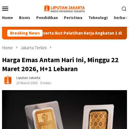
Skip
Mobile
to
Menu
content
Home
Bisnis
Pendidikan
Peristiwa
Teknologi
Serba-S
Breaking News
140 Peserta Ikut Pelatihan Kerja Angkatan 1 di PPKD Jakse
Home
Jakarta Terkini
Harga Emas Antam Hari Ini, Minggu 22
Maret 2026, H+1 Lebaran
Liputan Jakarta
22 March 2026
0 views