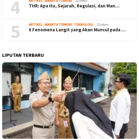
4
ARTIKEL
,
JAKARTA TERKINI
15 views
THR: Apa Itu, Sejarah, Regulasi, dan Man…
5
ARTIKEL
,
JAKARTA TERKINI
,
TEKNOLOGI
12 views
8 Fenomena Langit yang Akan Muncul pada …
LIPUTAN TERBARU