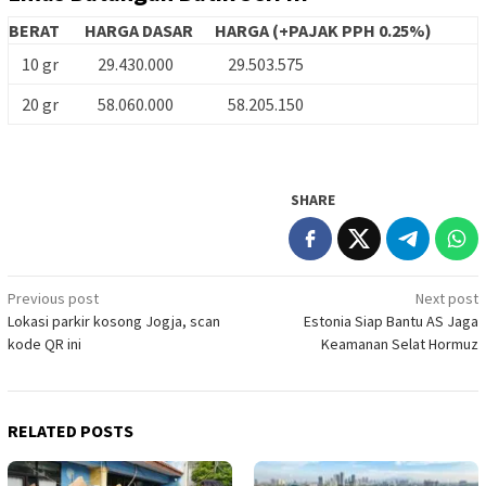
BERAT
HARGA DASAR
HARGA (+PAJAK PPH 0.25%)
10 gr
29.430.000
29.503.575
20 gr
58.060.000
58.205.150
SHARE
Post
Previous post
Next post
Lokasi parkir kosong Jogja, scan
Estonia Siap Bantu AS Jaga
navigation
kode QR ini
Keamanan Selat Hormuz
RELATED POSTS