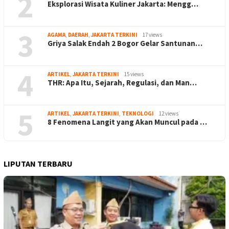
2
Eksplorasi Wisata Kuliner Jakarta: Mengg…
3
AGAMA
,
DAERAH
,
JAKARTA TERKINI
17 views
Griya Salak Endah 2 Bogor Gelar Santunan…
4
ARTIKEL
,
JAKARTA TERKINI
15 views
THR: Apa Itu, Sejarah, Regulasi, dan Man…
5
ARTIKEL
,
JAKARTA TERKINI
,
TEKNOLOGI
12 views
8 Fenomena Langit yang Akan Muncul pada …
LIPUTAN TERBARU