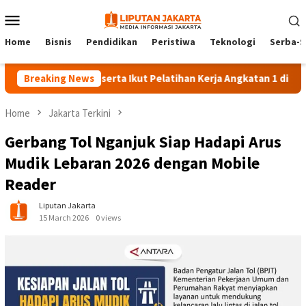
Skip
Mobile
to
Menu
content
Home
Bisnis
Pendidikan
Peristiwa
Teknologi
Serba-S
Breaking News
140 Peserta Ikut Pelatihan Kerja Angkatan 1 di PPKD Jakse
Home
Jakarta Terkini
Gerbang Tol Nganjuk Siap Hadapi Arus
Mudik Lebaran 2026 dengan Mobile
Reader
Liputan Jakarta
15 March 2026
0 views