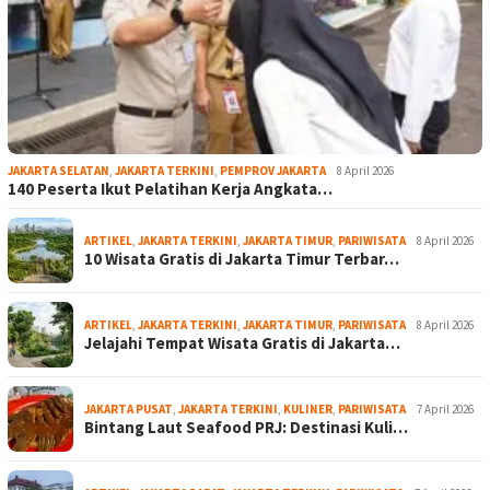
JAKARTA SELATAN
,
JAKARTA TERKINI
,
PEMPROV JAKARTA
8 April 2026
140 Peserta Ikut Pelatihan Kerja Angkata…
ARTIKEL
,
JAKARTA TERKINI
,
JAKARTA TIMUR
,
PARIWISATA
8 April 2026
10 Wisata Gratis di Jakarta Timur Terbar…
ARTIKEL
,
JAKARTA TERKINI
,
JAKARTA TIMUR
,
PARIWISATA
8 April 2026
Jelajahi Tempat Wisata Gratis di Jakarta…
JAKARTA PUSAT
,
JAKARTA TERKINI
,
KULINER
,
PARIWISATA
7 April 2026
Bintang Laut Seafood PRJ: Destinasi Kuli…