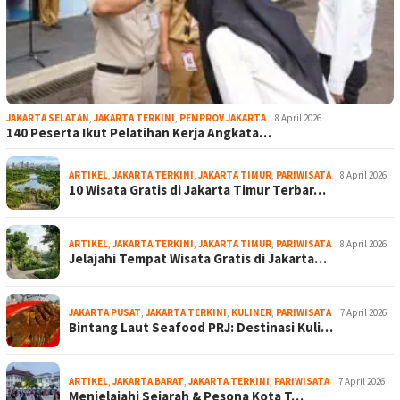
JAKARTA SELATAN
,
JAKARTA TERKINI
,
PEMPROV JAKARTA
8 April 2026
140 Peserta Ikut Pelatihan Kerja Angkata…
ARTIKEL
,
JAKARTA TERKINI
,
JAKARTA TIMUR
,
PARIWISATA
8 April 2026
10 Wisata Gratis di Jakarta Timur Terbar…
ARTIKEL
,
JAKARTA TERKINI
,
JAKARTA TIMUR
,
PARIWISATA
8 April 2026
Jelajahi Tempat Wisata Gratis di Jakarta…
JAKARTA PUSAT
,
JAKARTA TERKINI
,
KULINER
,
PARIWISATA
7 April 2026
Bintang Laut Seafood PRJ: Destinasi Kuli…
ARTIKEL
,
JAKARTA BARAT
,
JAKARTA TERKINI
,
PARIWISATA
7 April 2026
Menjelajahi Sejarah & Pesona Kota T…