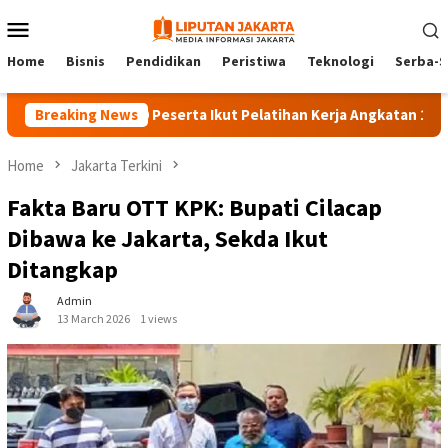
Skip
Mobile
to
Menu
content
Home
Bisnis
Pendidikan
Peristiwa
Teknologi
Serba-S
Breaking News
140 Peserta Ikut Pelatihan Kerja Angkatan 1 di PPKD J
Home
Jakarta Terkini
Fakta Baru OTT KPK: Bupati Cilacap
Dibawa ke Jakarta, Sekda Ikut
Ditangkap
Admin
13 March 2026
1 views