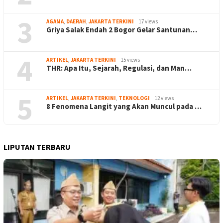
3
AGAMA
,
DAERAH
,
JAKARTA TERKINI
17 views
Griya Salak Endah 2 Bogor Gelar Santunan…
4
ARTIKEL
,
JAKARTA TERKINI
15 views
THR: Apa Itu, Sejarah, Regulasi, dan Man…
5
ARTIKEL
,
JAKARTA TERKINI
,
TEKNOLOGI
12 views
8 Fenomena Langit yang Akan Muncul pada …
LIPUTAN TERBARU