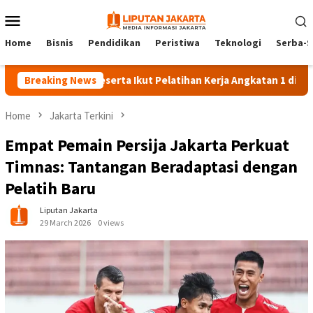
Skip
Mobile
to
Menu
content
Home
Bisnis
Pendidikan
Peristiwa
Teknologi
Serba-S
Breaking News
140 Peserta Ikut Pelatihan Kerja Angkatan 1 di PPKD Jak
Home
Jakarta Terkini
Empat Pemain Persija Jakarta Perkuat
Timnas: Tantangan Beradaptasi dengan
Pelatih Baru
Liputan Jakarta
29 March 2026
0 views