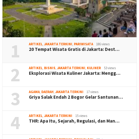
1
ARTIKEL
,
JAKARTA TERKINI
,
PARIWISATA
186 views
20 Tempat Wisata Gratis di Jakarta: Dest…
2
ARTIKEL
,
BISNIS
,
JAKARTA TERKINI
,
KULINER
53 views
Eksplorasi Wisata Kuliner Jakarta: Mengg…
3
AGAMA
,
DAERAH
,
JAKARTA TERKINI
17 views
Griya Salak Endah 2 Bogor Gelar Santunan…
4
ARTIKEL
,
JAKARTA TERKINI
15 views
THR: Apa Itu, Sejarah, Regulasi, dan Man…