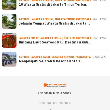
ARTIKEL
,
JAKARTA TERKINI
,
JAKARTA TIMUR
,
PARIWISATA
8 April 2026
10 Wisata Gratis di Jakarta Timur Terbar…
ARTIKEL
,
JAKARTA TERKINI
,
JAKARTA TIMUR
,
PARIWISATA
8 April 2026
Jelajahi Tempat Wisata Gratis di Jakarta…
JAKARTA PUSAT
,
JAKARTA TERKINI
,
KULINER
,
PARIWISATA
7 April 2026
Bintang Laut Seafood PRJ: Destinasi Kuli…
ARTIKEL
,
JAKARTA BARAT
,
JAKARTA TERKINI
,
PARIWISATA
7 April 2026
Menjelajahi Sejarah & Pesona Kota T…
PEDOMAN MEDIA SIBER
SOCIAL NETWORK