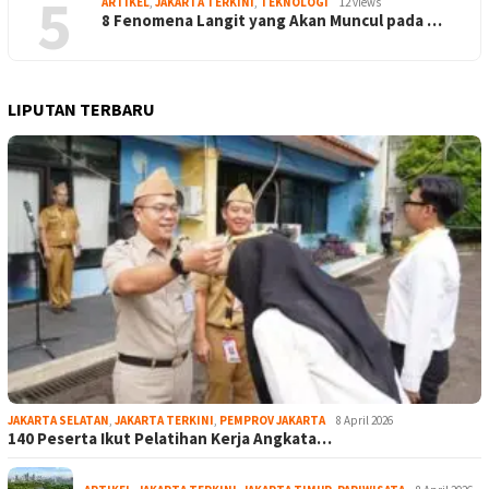
5
ARTIKEL
,
JAKARTA TERKINI
,
TEKNOLOGI
12 views
8 Fenomena Langit yang Akan Muncul pada …
LIPUTAN TERBARU
JAKARTA SELATAN
,
JAKARTA TERKINI
,
PEMPROV JAKARTA
8 April 2026
140 Peserta Ikut Pelatihan Kerja Angkata…