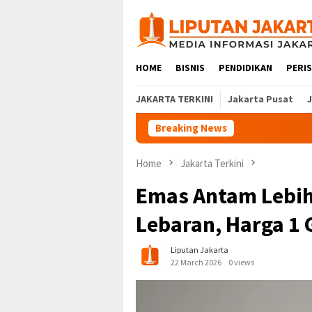
Skip
to
content
HOME
BISNIS
PENDIDIKAN
PERI
JAKARTA TERKINI
Jakarta Pusat
Breaking News
Home
Jakarta Terkini
Emas Antam Lebih
Lebaran, Harga 1 
Liputan Jakarta
22 March 2026
0 views