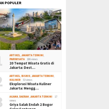
AN POPULER
1
ARTIKEL
,
JAKARTA TERKINI
,
PARIWISATA
186 views
20 Tempat Wisata Gratis di
Jakarta: Dest…
2
ARTIKEL
,
BISNIS
,
JAKARTA TERKINI
,
KULINER
53 views
Eksplorasi Wisata Kuliner
Jakarta: Mengg…
3
AGAMA
,
DAERAH
,
JAKARTA TERKINI
17
views
Griya Salak Endah 2 Bogor
Gelar Santunan…