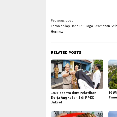
Post
Previous post
Estonia Siap Bantu AS Jaga Keamanan Sel
navigation
Hormuz
RELATED POSTS
10 W
140 Peserta Ikut Pelatihan
Timu
Kerja Angkatan 1 di PPKD
Jaksel