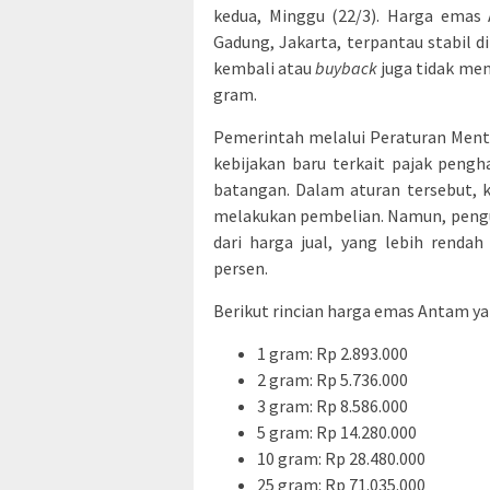
kedua, Minggu (22/3). Harga emas
Gadung, Jakarta, terpantau stabil d
kembali atau
buyback
juga tidak men
gram.
Pemerintah melalui Peraturan Men
kebijakan baru terkait pajak peng
batangan. Dalam aturan tersebut, 
melakukan pembelian. Namun, pengu
dari harga jual, yang lebih renda
persen.
Berikut rincian harga emas Antam y
1 gram: Rp 2.893.000
2 gram: Rp 5.736.000
3 gram: Rp 8.586.000
5 gram: Rp 14.280.000
10 gram: Rp 28.480.000
25 gram: Rp 71.035.000