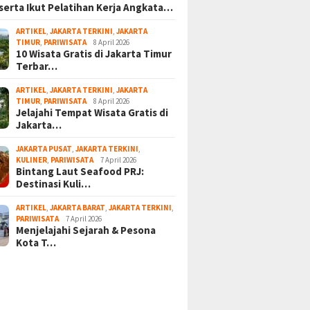
serta Ikut Pelatihan Kerja Angkata…
ARTIKEL
,
JAKARTA TERKINI
,
JAKARTA
TIMUR
,
PARIWISATA
8 April 2026
10 Wisata Gratis di Jakarta Timur
Terbar…
ARTIKEL
,
JAKARTA TERKINI
,
JAKARTA
TIMUR
,
PARIWISATA
8 April 2026
Jelajahi Tempat Wisata Gratis di
Jakarta…
JAKARTA PUSAT
,
JAKARTA TERKINI
,
KULINER
,
PARIWISATA
7 April 2026
Bintang Laut Seafood PRJ:
Destinasi Kuli…
ARTIKEL
,
JAKARTA BARAT
,
JAKARTA TERKINI
,
PARIWISATA
7 April 2026
Menjelajahi Sejarah & Pesona
Kota T…