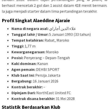
berhasil mencetak 2 gol dan 1 assist dalam 418 menit bermain.
Ia juga menjadi starter dalam lima pertandingan terakhir.
Profil Singkat Alaeddine Ajaraie
Nama di negara asal:
علاء الدين أجاراي
Tanggal lahir / Umur:
5 Januari 1993 (33 tahun)
Tempat kelahiran:
Rabat, Maroko
Tinggi:
1,77 m
Kewarganegaraan:
Maroko
Posisi:
Penyerang – Depan-Tengah
Kaki dominan:
Kanan
Agen pemain:
DEHBI SPORT
Klub Saat Ini:
Persija Jakarta
Bergabung:
16 Januari 2026
Kontrak berakhir:
–
Dipinjam Dari:
NorthEast United FC
Kontrak disana berakhir:
31 Mei 2028
Statistik Berdasarkan Klub