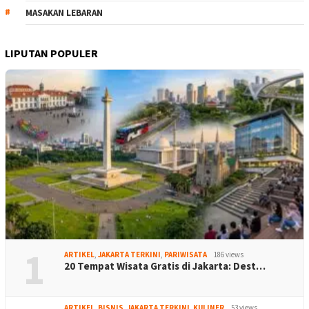
MASAKAN LEBARAN
LIPUTAN POPULER
1
ARTIKEL
,
JAKARTA TERKINI
,
PARIWISATA
186 views
20 Tempat Wisata Gratis di Jakarta: Dest…
ARTIKEL
,
BISNIS
,
JAKARTA TERKINI
,
KULINER
53 views