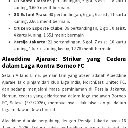
CD Santa Clara:
66 pertandingan, 5 gol, 6 asist, 18 kartu
kuning, 3.650 menit bermain.
GD Estoril Praia:
40 pertandingan, 6 gol, 6 asist, 11 kartu
kuning, 2.661 menit bermain.
Cruzeiro Esporte Clube:
36 pertandingan, 2 gol, 0 asist,
4 kartu kuning, 1.651 menit bermain.
Persija Jakarta:
21 pertandingan, 6 gol, 7 asist, 10 kartu
kuning, 1 kartu kuning kedua, 1.876 menit bermain.
Alaeddine Ajaraie: Striker yang Cedera
dalam Laga Kontra Borneo FC
Selain Allano Lima, pemain lain yang absen adalah Alaeddine
Ajaraie. Ia dipinjam dari klub Liga India, NorthEast United FC,
dan sedang menjalani masa peminjaman di Persija Jakarta.
Namun, cedera yang dideritanya dalam laga melawan Borneo
FC, Selasa (3/3/2026), membuatnya tidak bisa tampil dalam
laga melawan Dewa United.
Alaeddine Ajaraie bergabung dengan Persija Jakarta pada 16
Januari 2026. Dalam tujuh pertandingan yang ia jalani, ia