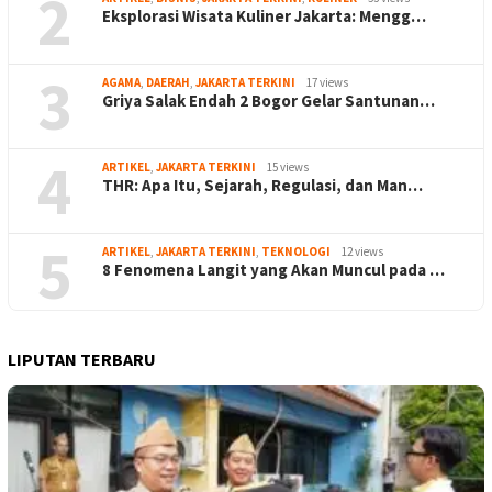
2
Eksplorasi Wisata Kuliner Jakarta: Mengg…
3
AGAMA
,
DAERAH
,
JAKARTA TERKINI
17 views
Griya Salak Endah 2 Bogor Gelar Santunan…
4
ARTIKEL
,
JAKARTA TERKINI
15 views
THR: Apa Itu, Sejarah, Regulasi, dan Man…
5
ARTIKEL
,
JAKARTA TERKINI
,
TEKNOLOGI
12 views
8 Fenomena Langit yang Akan Muncul pada …
LIPUTAN TERBARU