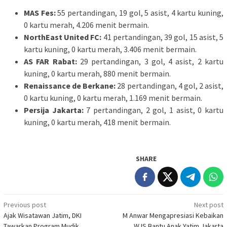
MAS Fes:
55 pertandingan, 19 gol, 5 asist, 4 kartu kuning,
0 kartu merah, 4.206 menit bermain.
NorthEast United FC:
41 pertandingan, 39 gol, 15 asist, 5
kartu kuning, 0 kartu merah, 3.406 menit bermain.
AS FAR Rabat:
29 pertandingan, 3 gol, 4 asist, 2 kartu
kuning, 0 kartu merah, 880 menit bermain.
Renaissance de Berkane:
28 pertandingan, 4 gol, 2 asist,
0 kartu kuning, 0 kartu merah, 1.169 menit bermain.
Persija Jakarta:
7 pertandingan, 2 gol, 1 asist, 0 kartu
kuning, 0 kartu merah, 418 menit bermain.
SHARE
Post
Previous post
Next post
Ajak Wisatawan Jatim, DKI
M Anwar Mengapresiasi Kebaikan
navigation
Tawarkan Program Mudik
WJS Bantu Anak Yatim Jakarta