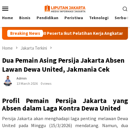
Skip
Mobile
to
Menu
content
Home
Bisnis
Pendidikan
Peristiwa
Teknologi
Serba-S
Breaking News
140 Peserta Ikut Pelatihan Kerja Angkatan 1 di PPKD
Home
Jakarta Terkini
Dua Pemain Asing Persija Jakarta Absen
Lawan Dewa United, Jakmania Cek
Admin
13 March 2026
0 views
Profil Pemain Persija Jakarta yang
Absen dalam Laga Kontra Dewa United
Persija Jakarta akan menghadapi laga penting melawan Dewa
United pada Minggu (15/3/2026) mendatang. Namun, dua