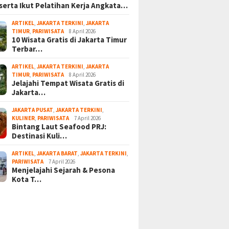
serta Ikut Pelatihan Kerja Angkata…
ARTIKEL
,
JAKARTA TERKINI
,
JAKARTA
TIMUR
,
PARIWISATA
8 April 2026
10 Wisata Gratis di Jakarta Timur
Terbar…
ARTIKEL
,
JAKARTA TERKINI
,
JAKARTA
TIMUR
,
PARIWISATA
8 April 2026
Jelajahi Tempat Wisata Gratis di
Jakarta…
JAKARTA PUSAT
,
JAKARTA TERKINI
,
KULINER
,
PARIWISATA
7 April 2026
Bintang Laut Seafood PRJ:
Destinasi Kuli…
ARTIKEL
,
JAKARTA BARAT
,
JAKARTA TERKINI
,
PARIWISATA
7 April 2026
Menjelajahi Sejarah & Pesona
Kota T…