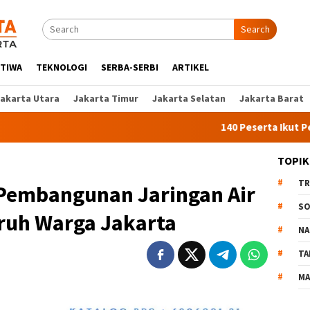
Search
STIWA
TEKNOLOGI
SERBA-SERBI
ARTIKEL
Jakarta Utara
Jakarta Timur
Jakarta Selatan
Jakarta Barat
140 Peserta Ikut Pelatihan Ker
TOPIK
TR
Pembangunan Jaringan Air
SO
uruh Warga Jakarta
NA
TA
MA