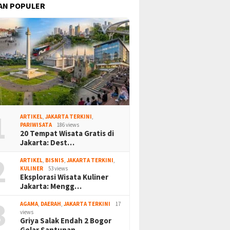
AN POPULER
1
ARTIKEL
,
JAKARTA TERKINI
,
PARIWISATA
186 views
20 Tempat Wisata Gratis di
Jakarta: Dest…
2
ARTIKEL
,
BISNIS
,
JAKARTA TERKINI
,
KULINER
53 views
Eksplorasi Wisata Kuliner
Jakarta: Mengg…
3
AGAMA
,
DAERAH
,
JAKARTA TERKINI
17
views
Griya Salak Endah 2 Bogor
Gelar Santunan…