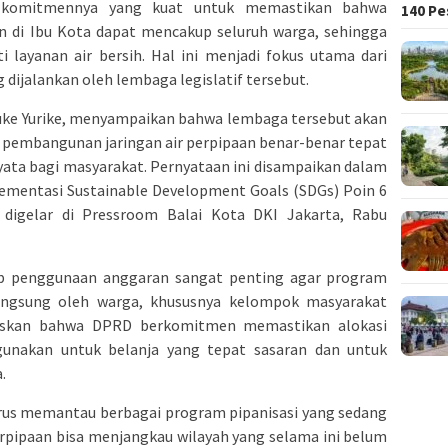
 komitmennya yang kuat untuk memastikan bahwa
140 Pe
n di Ibu Kota dapat mencakup seluruh warga, sehingga
layanan air bersih. Hal ini menjadi fokus utama dari
dijalankan oleh lembaga legislatif tersebut.
Yuke Yurike, menyampaikan bahwa lembaga tersebut akan
 pembangunan jaringan air perpipaan benar-benar tepat
ata bagi masyarakat. Pernyataan ini disampaikan dalam
plementasi Sustainable Development Goals (SDGs) Poin 6
digelar di Pressroom Balai Kota DKI Jakarta, Rabu
p penggunaan anggaran sangat penting agar program
langsung oleh warga, khususnya kelompok masyarakat
gaskan bahwa DPRD berkomitmen memastikan alokasi
gunakan untuk belanja yang tepat sasaran dan untuk
.
terus memantau berbagai program pipanisasi yang sedang
erpipaan bisa menjangkau wilayah yang selama ini belum