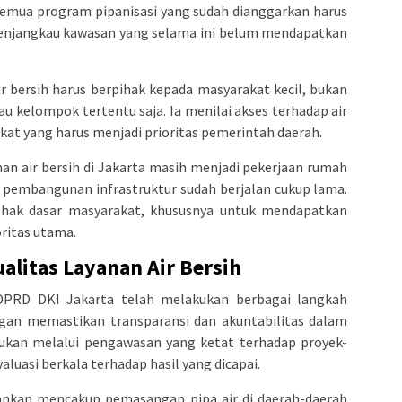
semua program pipanisasi yang sudah dianggarkan harus
 menjangkau kawasan yang selama ini belum mendapatkan
r bersih harus berpihak kepada masyarakat kecil, bukan
au kelompok tertentu saja. Ia menilai akses terhadap air
at yang harus menjadi prioritas pemerintah daerah.
an air bersih di Jakarta masih menjadi pekerjaan rumah
n pembangunan infrastruktur sudah berjalan cukup lama.
ak dasar masyarakat, khususnya untuk mendapatkan
oritas utama.
litas Layanan Air Bersih
DPRD DKI Jakarta telah melakukan berbagai langkah
engan memastikan transparansi dan akuntabilitas dalam
kukan melalui pengawasan yang ketat terhadap proyek-
aluasi berkala terhadap hasil yang dicapai.
ankan mencakup pemasangan pipa air di daerah-daerah