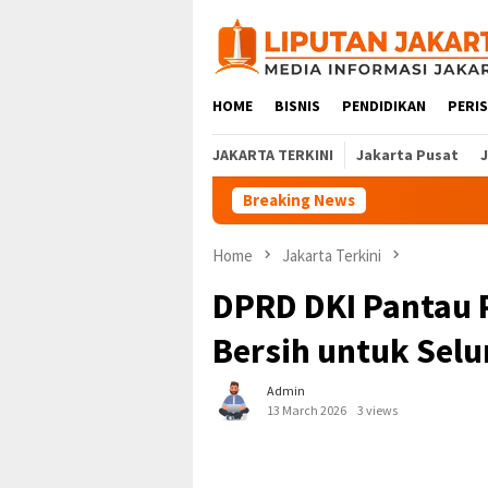
Skip
to
content
HOME
BISNIS
PENDIDIKAN
PERI
JAKARTA TERKINI
Jakarta Pusat
Breaking News
Home
Jakarta Terkini
DPRD DKI Pantau 
Bersih untuk Sel
Admin
13 March 2026
3 views