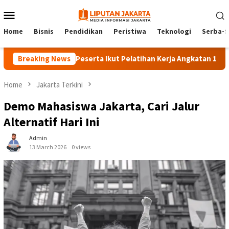
Skip
Mobile
to
Menu
content
Home
Bisnis
Pendidikan
Peristiwa
Teknologi
Serba-S
Breaking News
140 Peserta Ikut Pelatihan Kerja Angkatan 1 di PPKD J
Home
Jakarta Terkini
Demo Mahasiswa Jakarta, Cari Jalur
Alternatif Hari Ini
Admin
13 March 2026
0 views