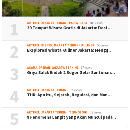
1
ARTIKEL
,
JAKARTA TERKINI
,
PARIWISATA
186 views
20 Tempat Wisata Gratis di Jakarta: Dest…
2
ARTIKEL
,
BISNIS
,
JAKARTA TERKINI
,
KULINER
53 views
Eksplorasi Wisata Kuliner Jakarta: Mengg…
3
AGAMA
,
DAERAH
,
JAKARTA TERKINI
17 views
Griya Salak Endah 2 Bogor Gelar Santunan…
4
ARTIKEL
,
JAKARTA TERKINI
15 views
THR: Apa Itu, Sejarah, Regulasi, dan Man…
5
ARTIKEL
,
JAKARTA TERKINI
,
TEKNOLOGI
12 views
8 Fenomena Langit yang Akan Muncul pada …