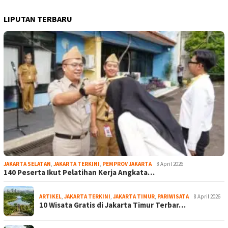
LIPUTAN TERBARU
JAKARTA SELATAN
,
JAKARTA TERKINI
,
PEMPROV JAKARTA
8 April 2026
140 Peserta Ikut Pelatihan Kerja Angkata…
ARTIKEL
,
JAKARTA TERKINI
,
JAKARTA TIMUR
,
PARIWISATA
8 April 2026
10 Wisata Gratis di Jakarta Timur Terbar…