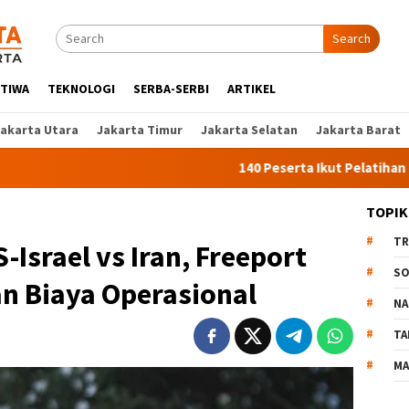
Search
STIWA
TEKNOLOGI
SERBA-SERBI
ARTIKEL
Jakarta Utara
Jakarta Timur
Jakarta Selatan
Jakarta Barat
140 Peserta Ikut Pelatihan Kerja Angkatan
TOPIK
TR
Israel vs Iran, Freeport
SO
n Biaya Operasional
NA
TA
MA