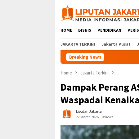
Skip
to
content
HOME
BISNIS
PENDIDIKAN
PERI
JAKARTA TERKINI
Jakarta Pusat
Breaking News
Home
Jakarta Terkini
Dampak Perang AS-
Waspadai Kenaika
Liputan Jakarta
22 March 2026
0 views