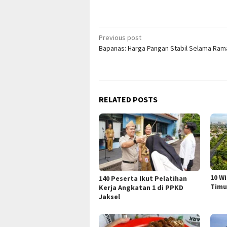
Post
Previous post
Bapanas: Harga Pangan Stabil Selama Ra
navigation
RELATED POSTS
10 W
140 Peserta Ikut Pelatihan
Timu
Kerja Angkatan 1 di PPKD
Jaksel