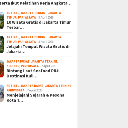
serta Ikut Pelatihan Kerja Angkata…
ARTIKEL
,
JAKARTA TERKINI
,
JAKARTA
TIMUR
,
PARIWISATA
8 April 2026
10 Wisata Gratis di Jakarta Timur
Terbar…
ARTIKEL
,
JAKARTA TERKINI
,
JAKARTA
TIMUR
,
PARIWISATA
8 April 2026
Jelajahi Tempat Wisata Gratis di
Jakarta…
JAKARTA PUSAT
,
JAKARTA TERKINI
,
KULINER
,
PARIWISATA
7 April 2026
Bintang Laut Seafood PRJ:
Destinasi Kuli…
ARTIKEL
,
JAKARTA BARAT
,
JAKARTA TERKINI
,
PARIWISATA
7 April 2026
Menjelajahi Sejarah & Pesona
Kota T…