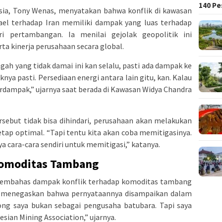
140 Pe
sia, Tony Wenas, menyatakan bahwa konflik di kawasan
ael terhadap Iran memiliki dampak yang luas terhadap
ri pertambangan. Ia menilai gejolak geopolitik ini
ta kinerja perusahaan secara global.
gah yang tidak damai ini kan selalu, pasti ada dampak ke
ya pasti. Persediaan energi antara lain gitu, kan. Kalau
rdampak,” ujarnya saat berada di Kawasan Widya Chandra
sebut tidak bisa dihindari, perusahaan akan melakukan
etap optimal. “Tapi tentu kita akan coba memitigasinya.
 cara-cara sendiri untuk memitigasi,” katanya.
omoditas Tambang
membahas dampak konflik terhadap komoditas tambang
ia menegaskan bahwa pernyataannya disampaikan dalam
ong saya bukan sebagai pengusaha batubara. Tapi saya
sian Mining Association,” ujarnya.