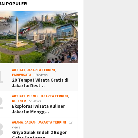
AN POPULER
1
ARTIKEL
,
JAKARTA TERKINI
,
PARIWISATA
186 views
20 Tempat Wisata Gratis di
Jakarta: Dest…
2
ARTIKEL
,
BISNIS
,
JAKARTA TERKINI
,
KULINER
53 views
Eksplorasi Wisata Kuliner
Jakarta: Mengg…
3
AGAMA
,
DAERAH
,
JAKARTA TERKINI
17
views
Griya Salak Endah 2 Bogor
Gelar Santunan…