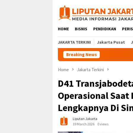
Skip
to
content
HOME
BISNIS
PENDIDIKAN
PERI
JAKARTA TERKINI
Jakarta Pusat
Breaking News
Home
Jakarta Terkini
D41 Transjabodet
Operasional Saat 
Lengkapnya Di Sin
Liputan Jakarta
19 March 2026
0 views