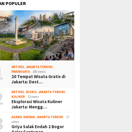
AN POPULER
1
ARTIKEL
,
JAKARTA TERKINI
,
PARIWISATA
186 views
20 Tempat Wisata Gratis di
Jakarta: Dest…
2
ARTIKEL
,
BISNIS
,
JAKARTA TERKINI
,
KULINER
53 views
Eksplorasi Wisata Kuliner
Jakarta: Mengg…
3
AGAMA
,
DAERAH
,
JAKARTA TERKINI
17
views
Griya Salak Endah 2 Bogor
Gelar Santunan…