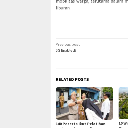
mobilitas warga, terutama dalam m
liburan.
Post
Previous post
5G Enabled?
navigation
RELATED POSTS
10 W
140 Peserta Ikut Pelatihan