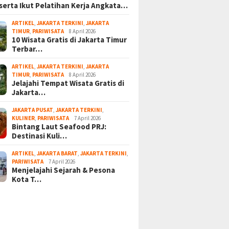
serta Ikut Pelatihan Kerja Angkata…
ARTIKEL
,
JAKARTA TERKINI
,
JAKARTA
TIMUR
,
PARIWISATA
8 April 2026
10 Wisata Gratis di Jakarta Timur
Terbar…
ARTIKEL
,
JAKARTA TERKINI
,
JAKARTA
TIMUR
,
PARIWISATA
8 April 2026
Jelajahi Tempat Wisata Gratis di
Jakarta…
JAKARTA PUSAT
,
JAKARTA TERKINI
,
KULINER
,
PARIWISATA
7 April 2026
Bintang Laut Seafood PRJ:
Destinasi Kuli…
ARTIKEL
,
JAKARTA BARAT
,
JAKARTA TERKINI
,
PARIWISATA
7 April 2026
Menjelajahi Sejarah & Pesona
Kota T…