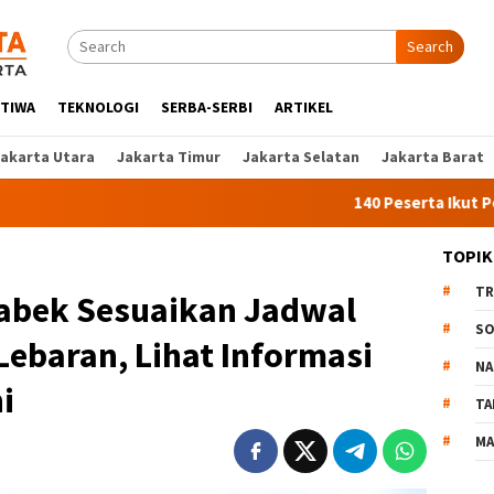
Search
STIWA
TEKNOLOGI
SERBA-SERBI
ARTIKEL
Jakarta Utara
Jakarta Timur
Jakarta Selatan
Jakarta Barat
140 Peserta Ikut Pelatihan Ker
TOPIK
TR
abek Sesuaikan Jadwal
SO
Lebaran, Lihat Informasi
NA
i
TA
MA