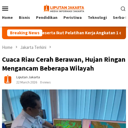
Skip
Mobile
to
Menu
content
Home
Bisnis
Pendidikan
Peristiwa
Teknologi
Serba-S
Breaking News
140 Peserta Ikut Pelatihan Kerja Angkatan 1 di PPKD Jak
Home
Jakarta Terkini
Cuaca Riau Cerah Berawan, Hujan Ringan
Mengancam Beberapa Wilayah
Liputan Jakarta
22 March 2026
0 views