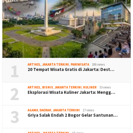
1
ARTIKEL
,
JAKARTA TERKINI
,
PARIWISATA
186 views
20 Tempat Wisata Gratis di Jakarta: Dest…
2
ARTIKEL
,
BISNIS
,
JAKARTA TERKINI
,
KULINER
53 views
Eksplorasi Wisata Kuliner Jakarta: Mengg…
3
AGAMA
,
DAERAH
,
JAKARTA TERKINI
17 views
Griya Salak Endah 2 Bogor Gelar Santunan…
ARTIKEL
,
JAKARTA TERKINI
15 views