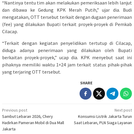
“Nantinya tentu tim akan melakukan pemeriksaan lebih lanjut
dan dibawa ke Gedung KPK Merah Putih,” ujar dia. Budi
mengatakan, OTT tersebut terkait dengan dugaan penerimaan
(fee) yang dilakukan Bupati terkait proyek-proyek di Pemkab
Cilacap.
“Terkait dengan kegiatan penyelidikan tertutup di Cilacap,
diduga adanya penerimaan yang dilakukan oleh Bupati
berkaitan proyek-proyek,” ucap dia. KPK menyebut saat ini
pihaknya memiliki waktu 1×24 jam terkait status pihak-pihak
yang terjaring OTT tersebut.
SHARE
Post
Previous post
Next post
Sambut Lebaran 2026, Chery
Konsumsi Listrik Jakarta Turun
navigation
Hadirkan Pameran Mobil di Dua Mall
Saat Lebaran, PLN Siaga Layanan
Jakarta