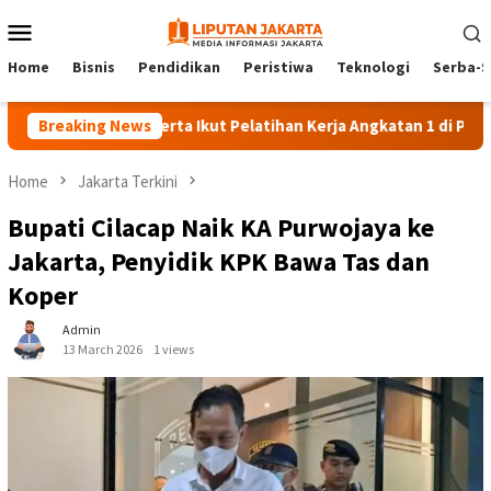
Skip
Mobile
to
Menu
content
Home
Bisnis
Pendidikan
Peristiwa
Teknologi
Serba-S
140 Peserta Ikut Pelatihan Kerja Angkatan 1 di PPKD Jaksel
Breaking News
Home
Jakarta Terkini
Bupati Cilacap Naik KA Purwojaya ke
Jakarta, Penyidik KPK Bawa Tas dan
Koper
Admin
13 March 2026
1 views