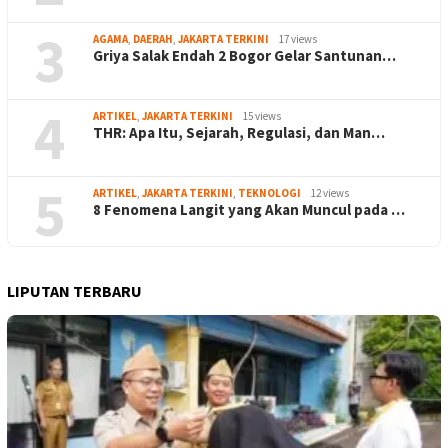
3
AGAMA
,
DAERAH
,
JAKARTA TERKINI
17 views
Griya Salak Endah 2 Bogor Gelar Santunan…
4
ARTIKEL
,
JAKARTA TERKINI
15 views
THR: Apa Itu, Sejarah, Regulasi, dan Man…
5
ARTIKEL
,
JAKARTA TERKINI
,
TEKNOLOGI
12 views
8 Fenomena Langit yang Akan Muncul pada …
LIPUTAN TERBARU