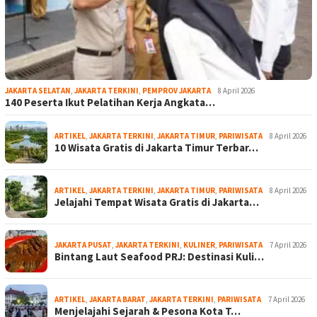
JAKARTA SELATAN
,
JAKARTA TERKINI
,
PEMPROV JAKARTA
8 April 2026
140 Peserta Ikut Pelatihan Kerja Angkata…
ARTIKEL
,
JAKARTA TERKINI
,
JAKARTA TIMUR
,
PARIWISATA
8 April 2026
10 Wisata Gratis di Jakarta Timur Terbar…
ARTIKEL
,
JAKARTA TERKINI
,
JAKARTA TIMUR
,
PARIWISATA
8 April 2026
Jelajahi Tempat Wisata Gratis di Jakarta…
JAKARTA PUSAT
,
JAKARTA TERKINI
,
KULINER
,
PARIWISATA
7 April 2026
Bintang Laut Seafood PRJ: Destinasi Kuli…
ARTIKEL
,
JAKARTA BARAT
,
JAKARTA TERKINI
,
PARIWISATA
7 April 2026
Menjelajahi Sejarah & Pesona Kota T…